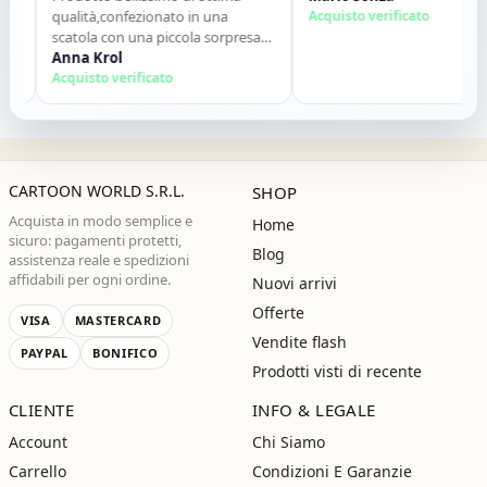
qualità,confezionato in una
Acquisto verificato
scatola con una piccola sorpresa
allinterno. Tutto perfetto. Lo
Anna Krol
consiglio vivamente. Grazie ,alla
Acquisto verificato
prossima!"
CARTOON WORLD S.R.L.
SHOP
Acquista in modo semplice e
Home
sicuro: pagamenti protetti,
Blog
assistenza reale e spedizioni
affidabili per ogni ordine.
Nuovi arrivi
Offerte
VISA
MASTERCARD
Vendite flash
PAYPAL
BONIFICO
Prodotti visti di recente
CLIENTE
INFO & LEGALE
Account
Chi Siamo
Carrello
Condizioni E Garanzie