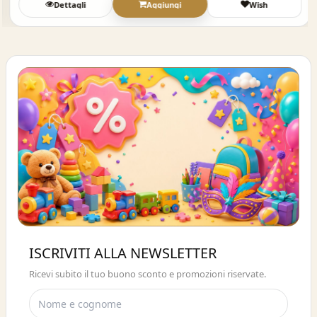
Dettagli
Aggiungi
Wish
Buono sconto 10%
ISCRIVITI ALLA NEWSLETTER
ISCRIVITI E OTTIENI SUBITO UNO
Ricevi subito il tuo buono sconto e promozioni riservate.
SCONTO DEL 10%