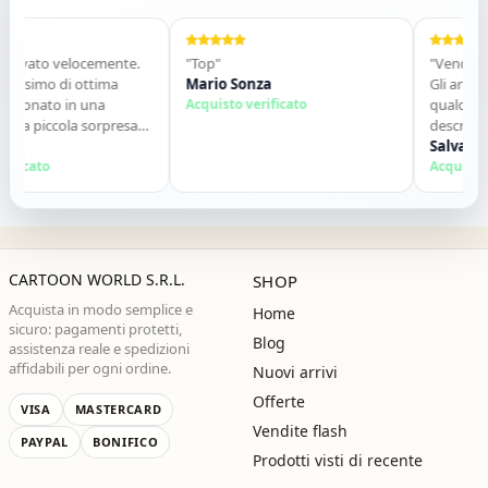
rivato velocemente.
"Top"
"Venditore 
issimo di ottima
Mario Sonza
Gli articoli
zionato in una
Acquisto verificato
qualche gi
na piccola sorpresa
descrizione
tto perfetto. Lo
contatti. Co
Salvatore
amente. Grazie ,alla
ficato
Acquisto ve
CARTOON WORLD S.R.L.
SHOP
Acquista in modo semplice e
Home
sicuro: pagamenti protetti,
Blog
assistenza reale e spedizioni
affidabili per ogni ordine.
Nuovi arrivi
Offerte
VISA
MASTERCARD
Vendite flash
PAYPAL
BONIFICO
Prodotti visti di recente