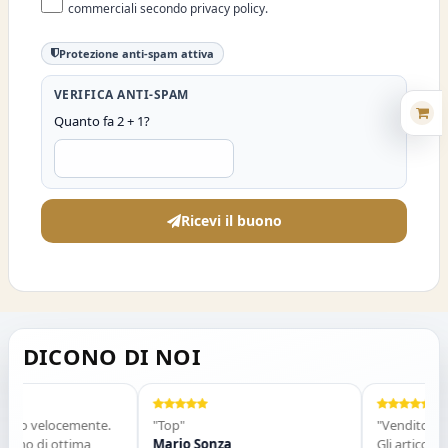
commerciali secondo privacy policy.
Protezione anti-spam attiva
VERIFICA ANTI-SPAM
Quanto fa 2 + 1?
Ricevi il buono
DICONO DI NOI
vato velocemente.
"Top"
"Venditore mol
imo di ottima
Mario Sonza
Gli articoli son