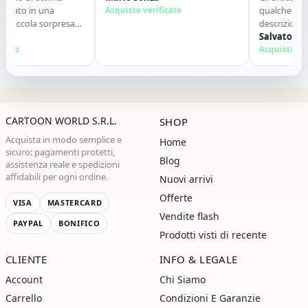
nato in una
Acquisto verificato
qualche giorn
piccola sorpresa
descrizione. M
 perfetto. Lo
contatti. Consi
Salvatore So
nte. Grazie ,alla
ato
Acquisto verif
CARTOON WORLD S.R.L.
SHOP
Acquista in modo semplice e
Home
sicuro: pagamenti protetti,
Blog
assistenza reale e spedizioni
affidabili per ogni ordine.
Nuovi arrivi
Offerte
VISA
MASTERCARD
Vendite flash
PAYPAL
BONIFICO
Prodotti visti di recente
CLIENTE
INFO & LEGALE
Account
Chi Siamo
Carrello
Condizioni E Garanzie