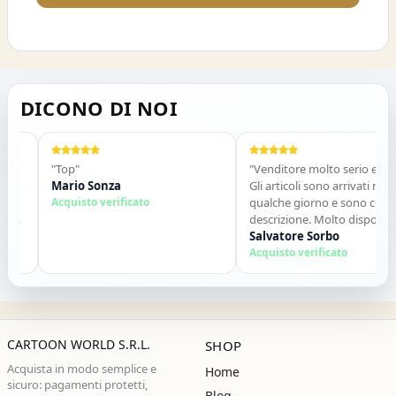
DICONO DI NOI
"Top"
"Venditore molto serio e preciso
Mario Sonza
Gli articoli sono arrivati nel giro 
Acquisto verificato
qualche giorno e sono come da
descrizione. Molto disponibili ne
contatti. Consigliato."
Salvatore Sorbo
Acquisto verificato
CARTOON WORLD S.R.L.
SHOP
Acquista in modo semplice e
Home
sicuro: pagamenti protetti,
Blog