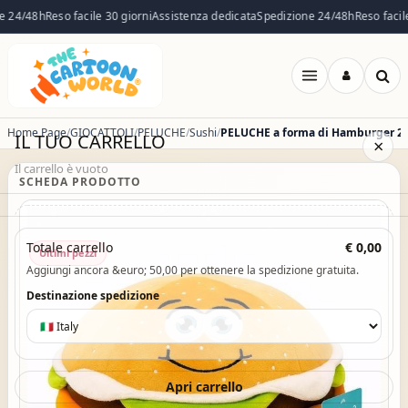
 24/48h
Reso facile 30 giorni
Assistenza dedicata
Spedizione 24/48h
Reso facile 
Apri
menu
Home Page
GIOCATTOLI
PELUCHE
Sushi
IL TUO CARRELLO
×
Il carrello è vuoto
SCHEDA PRODOTTO
Il carrello è vuoto. Esplora il catalogo e aggiungi i prodotti che
Totale carrello
€ 0,00
Ultimi pezzi
desideri.
Aggiungi ancora &euro; 50,00 per ottenere la spedizione gratuita.
Vai al catalogo
Destinazione spedizione
Apri carrello