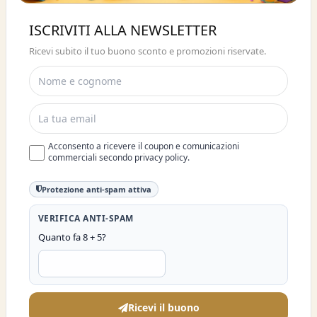
Buono sconto 10%
ISCRIVITI ALLA NEWSLETTER
ISCRIVITI E OTTIENI SUBITO UNO
Ricevi subito il tuo buono sconto e promozioni riservate.
SCONTO DEL 10%
Acconsento a ricevere il coupon e comunicazioni
commerciali secondo privacy policy.
Protezione anti-spam attiva
VERIFICA ANTI-SPAM
Quanto fa 8 + 5?
Ricevi il buono