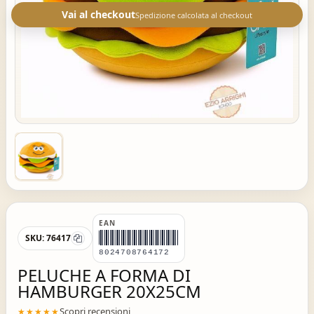
Vai al checkout
Spedizione calcolata al checkout
EAN
SKU:
76417
8024708764172
PELUCHE A FORMA DI
HAMBURGER 20X25CM
Scopri recensioni
★★★★★