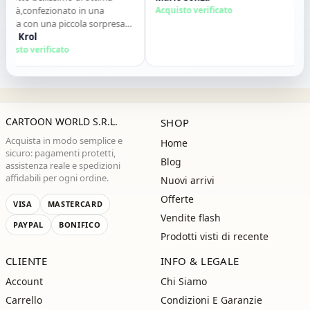
ità,confezionato in una
Acquisto verificato
qu
ola con una piccola sorpresa
de
nterno. Tutto perfetto. Lo
a Krol
co
S
iglio vivamente. Grazie ,alla
isto verificato
Ac
ssima!"
CARTOON WORLD S.R.L.
SHOP
Acquista in modo semplice e
Home
sicuro: pagamenti protetti,
Blog
assistenza reale e spedizioni
affidabili per ogni ordine.
Nuovi arrivi
Offerte
VISA
MASTERCARD
Vendite flash
PAYPAL
BONIFICO
Prodotti visti di recente
CLIENTE
INFO & LEGALE
Account
Chi Siamo
Carrello
Condizioni E Garanzie