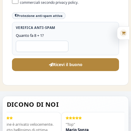
commerciali secondo privacy policy.
Protezione anti-spam attiva
VERIFICA ANTI-SPAM
Quanto fa 8 + 1?
Ricevi il buono
DICONO DI NOI
dine è arrivato velocemente.
"Top"
"V
otto bellissimo di ottima
Mario Sonza
Gl