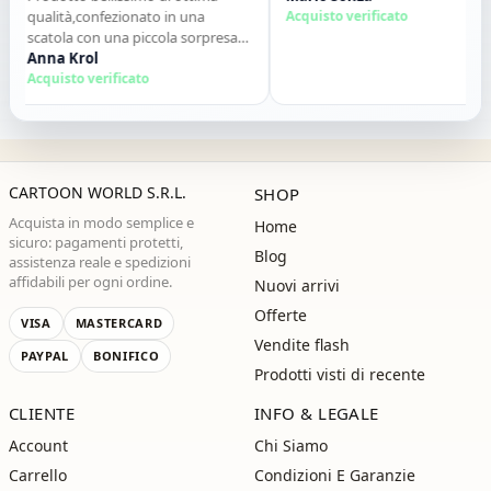
qualità,confezionato in una
Acquisto verificato
scatola con una piccola sorpresa
allinterno. Tutto perfetto. Lo
Anna Krol
consiglio vivamente. Grazie ,alla
Acquisto verificato
prossima!"
CARTOON WORLD S.R.L.
SHOP
Acquista in modo semplice e
Home
sicuro: pagamenti protetti,
Blog
assistenza reale e spedizioni
affidabili per ogni ordine.
Nuovi arrivi
Offerte
VISA
MASTERCARD
Vendite flash
PAYPAL
BONIFICO
Prodotti visti di recente
CLIENTE
INFO & LEGALE
Account
Chi Siamo
Carrello
Condizioni E Garanzie