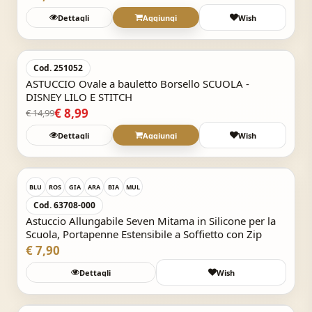
Dettagli
Aggiungi
Wish
Acquisto Veloce
-40%
Cod. 251052
ASTUCCIO Ovale a bauletto Borsello SCUOLA -
DISNEY LILO E STITCH
€ 8,99
€ 14,99
Dettagli
Aggiungi
Wish
Acquisto Veloce
BLU
ROS
GIA
ARA
BIA
MUL
Cod. 63708-000
Astuccio Allungabile Seven Mitama in Silicone per la
Scuola, Portapenne Estensibile a Soffietto con Zip
€ 7,90
Dettagli
Wish
Acquisto Veloce