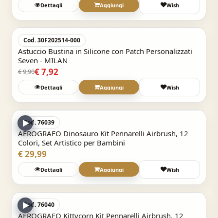
Dettagli
Aggiungi
Wish
Acquisto Veloce
-20%
Cod. 30F202514-000
Astuccio Bustina in Silicone con Patch Personalizzati
Seven - MILAN
€ 7,92
€ 9,90
Dettagli
Aggiungi
Wish
Acquisto Veloce
Cod. 76039
AEROGRAFO Dinosauro Kit Pennarelli Airbrush, 12
Colori, Set Artistico per Bambini
€ 29,99
Dettagli
Aggiungi
Wish
Acquisto Veloce
Cod. 76040
AEROGRAFO Kittycorn Kit Pennarelli Airbrush, 12