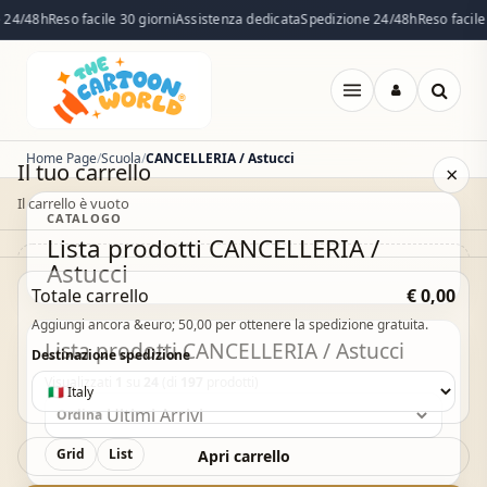
24/48h
Reso facile 30 giorni
Assistenza dedicata
Spedizione 24/48h
Reso facile 3
Apri
menu
Home Page
Scuola
CANCELLERIA / Astucci
Il tuo carrello
×
Il carrello è vuoto
CATALOGO
Lista prodotti CANCELLERIA /
Astucci
Il carrello è vuoto. Esplora il catalogo e aggiungi i
Totale carrello
€ 0,00
prodotti che desideri.
Aggiungi ancora &euro; 50,00 per ottenere la spedizione gratuita.
Vai al catalogo
Lista prodotti CANCELLERIA / Astucci
Destinazione spedizione
Visualizzati
1
su
24
(di
197
prodotti)
Ordina
Grid
List
Apri carrello
Acquisto Veloce