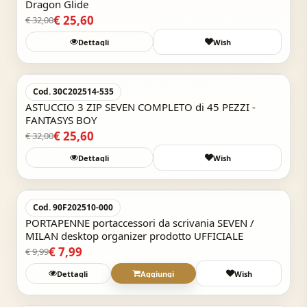
Dragon Glide
€ 25,60
€ 32,00
Dettagli
Wish
Acquisto Veloce
-20%
Cod. 30C202514-535
ASTUCCIO 3 ZIP SEVEN COMPLETO di 45 PEZZI -
FANTASYS BOY
€ 25,60
€ 32,00
Dettagli
Wish
Acquisto Veloce
-20%
Cod. 90F202510-000
PORTAPENNE portaccessori da scrivania SEVEN /
MILAN desktop organizer prodotto UFFICIALE
€ 7,99
€ 9,99
Dettagli
Aggiungi
Wish
Acquisto Veloce