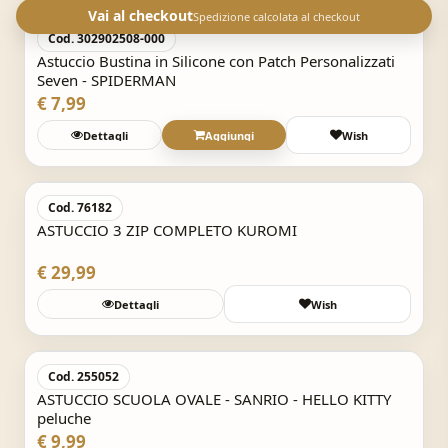
Vai al checkout
Spedizione calcolata al checkout
Cod. 302902508-000
Astuccio Bustina in Silicone con Patch Personalizzati
Seven - SPIDERMAN
€ 7,99
Dettagli
Aggiungi
Wish
Acquisto Veloce
Cod. 76182
ASTUCCIO 3 ZIP COMPLETO KUROMI
€ 29,99
Dettagli
Wish
Acquisto Veloce
Cod. 255052
ASTUCCIO SCUOLA OVALE - SANRIO - HELLO KITTY
peluche
€ 9,99