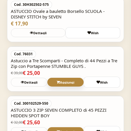
Cod. 30H302502-575
ASTUCCIO Ovale a bauletto Borsello SCUOLA -
DISNEY STITCH by SEVEN
€ 17,90
Dettagli
Wish
Acquisto Veloce
-35,9%
Cod. 76031
Astuccio a Tre Scomparti - Completo di 44 Pezzi a Tre
Zip con Portapenne STUMBLE GUYS .
€ 25,00
€ 39,00
Dettagli
Aggiungi
Wish
Acquisto Veloce
-20%
Cod. 300102529-550
ASTUCCIO 3 ZIP SEVEN COMPLETO di 45 PEZZI
HIDDEN SPOT BOY
€ 25,60
€ 32,00