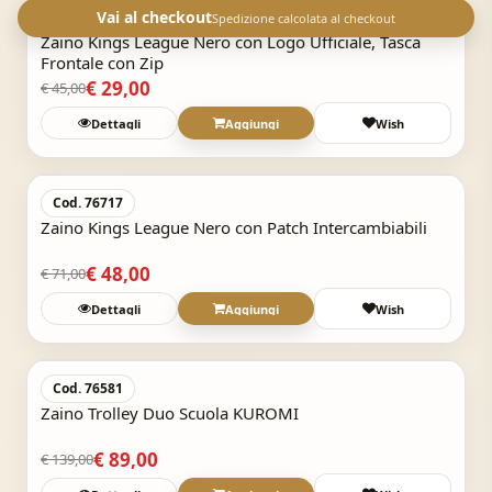
-35,6%
Vai al checkout
Cod. 76718
Spedizione calcolata al checkout
Zaino Kings League Nero con Logo Ufficiale, Tasca
Frontale con Zip
€ 29,00
€ 45,00
Dettagli
Aggiungi
Wish
Acquisto Veloce
-32,4%
Cod. 76717
Zaino Kings League Nero con Patch Intercambiabili
€ 48,00
€ 71,00
Dettagli
Aggiungi
Wish
Acquisto Veloce
-36%
Cod. 76581
Zaino Trolley Duo Scuola KUROMI
€ 89,00
€ 139,00