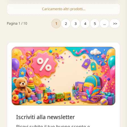
Caricamento altri prodotti...
1
2
3
4
5
...
>>
Pagina 1 / 10
Buono sconto 10%
Iscriviti alla newsletter
Iscriviti e ottieni subito uno sconto
Ricevi subito il tuo buono sconto e