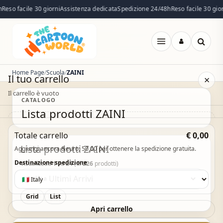
eso facile 30 giorni
Assistenza dedicata
Spedizione 24/48h
Reso facile 30 giorn
Apri
menu
Home Page
Scuola
ZAINI
Il tuo carrello
×
Il carrello è vuoto
CATALOGO
Lista prodotti ZAINI
Il carrello è vuoto. Esplora il catalogo e aggiungi i
Totale carrello
€ 0,00
prodotti che desideri.
Lista prodotti ZAINI
Aggiungi ancora &euro; 50,00 per ottenere la spedizione gratuita.
Vai al catalogo
Destinazione spedizione
Visualizzati
1
su
24
(di
226
prodotti)
Ordina
Grid
List
Acquisto Veloce
Apri carrello