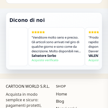
Dicono di noi
"Venditore molto serio e preciso.
"Prodotto arrivato
Gli articoli sono arrivati nel giro di
rapidissimi. Person
qualche giorno e sono come da
disponibile e molt
descrizione. Molto disponibili nei
Davvero un ottimo
contatti. Consigliato."
Salvatore Sorbo
consiglierò senz&#
VALENTINA POL
Acquisto verificato
comprerò ancora!
Acquisto verificat
CARTOON WORLD S.R.L.
SHOP
Home
Acquista in modo
semplice e sicuro:
Blog
pagamenti protetti,