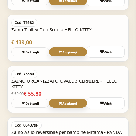
Dettagli
Aggiungi
Wish
Acquisto Veloce
Cod. 76582
Zaino Trolley Duo Scuola HELLO KITTY
€ 139,00
Dettagli
Aggiungi
Wish
Acquisto Veloce
-10%
Cod. 76580
ZAINO ORGANIZZATO OVALE 3 CERNIERE - HELLO
KITTY
€ 55,80
€ 62,00
Dettagli
Aggiungi
Wish
Acquisto Veloce
Cod. 064379F
Zaino Asilo reversibile per bambine Mitama - PANDA