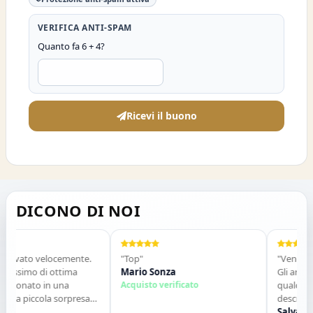
VERIFICA ANTI-SPAM
Quanto fa 6 + 4?
Ricevi il buono
DICONO DI NOI
rivato velocemente.
"Top"
"Venditore 
issimo di ottima
Mario Sonza
Gli articoli 
zionato in una
Acquisto verificato
qualche gi
na piccola sorpresa
descrizione.
tto perfetto. Lo
contatti. Co
Salvatore 