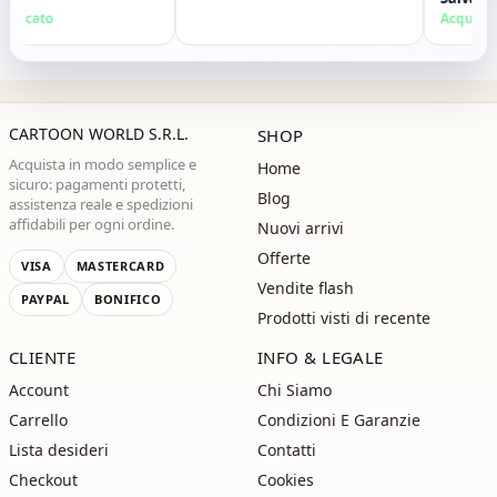
mente. Grazie ,alla
ficato
Acquisto ve
CARTOON WORLD S.R.L.
SHOP
Acquista in modo semplice e
Home
sicuro: pagamenti protetti,
Blog
assistenza reale e spedizioni
affidabili per ogni ordine.
Nuovi arrivi
Offerte
VISA
MASTERCARD
Vendite flash
PAYPAL
BONIFICO
Prodotti visti di recente
CLIENTE
INFO & LEGALE
Account
Chi Siamo
Carrello
Condizioni E Garanzie
Lista desideri
Contatti
Checkout
Cookies