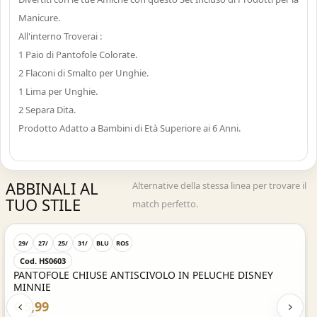
Manicure.
All'interno Troverai :
1 Paio di Pantofole Colorate.
2 Flaconi di Smalto per Unghie.
1 Lima per Unghie.
2 Separa Dita.
Prodotto Adatto a Bambini di Età Superiore ai 6 Anni.
ABBINALI AL
Alternative della stessa linea per trovare il
TUO STILE
match perfetto.
Acquisto Veloce
29/
27/
25/
31/
BLU
ROS
Cod. HS0603
PANTOFOLE CHIUSE ANTISCIVOLO IN PELUCHE DISNEY
MINNIE
€ 5,99