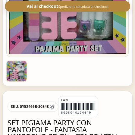
Vai al checkout
Spedizione calcolata al checkout
EAN
SKU:
0Y52466B-30848
8058040154049
SET PIGIAMA PARTY CON
PANTOFOLE - FANTASIA