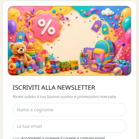
Buono sconto 10%
ISCRIVITI ALLA NEWSLETTER
ISCRIVITI E OTTIENI SUBITO UNO
Ricevi subito il tuo buono sconto e promozioni riservate.
SCONTO DEL 10%
Acconsento a ricevere il coupon e comunicazioni