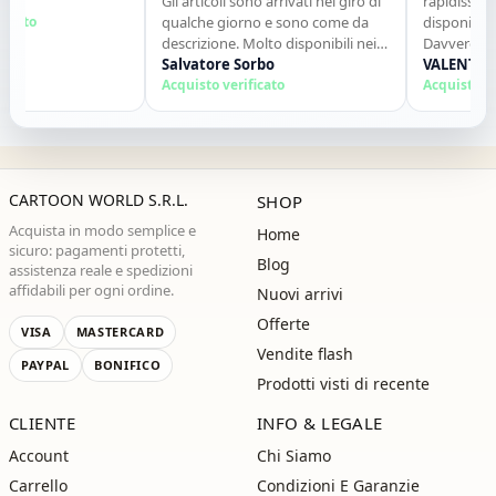
Gli articoli sono arrivati nel giro di
rapidissimi. Per
o
qualche giorno e sono come da
disponibile e m
descrizione. Molto disponibili nei
Davvero un ott
contatti. Consigliato."
Salvatore Sorbo
consiglierò sen
VALENTINA P
Acquisto verificato
comprerò ancor
Acquisto verifi
CARTOON WORLD S.R.L.
SHOP
Acquista in modo semplice e
Home
sicuro: pagamenti protetti,
Blog
assistenza reale e spedizioni
affidabili per ogni ordine.
Nuovi arrivi
Offerte
VISA
MASTERCARD
Vendite flash
PAYPAL
BONIFICO
Prodotti visti di recente
CLIENTE
INFO & LEGALE
Account
Chi Siamo
Carrello
Condizioni E Garanzie