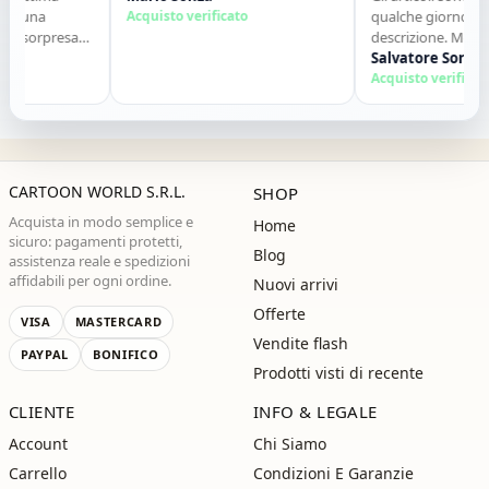
n una
Acquisto verificato
qualche giorno e so
a sorpresa
descrizione. Molto di
to. Lo
contatti. Consigliato.
Salvatore Sorbo
azie ,alla
Acquisto verificato
CARTOON WORLD S.R.L.
SHOP
Acquista in modo semplice e
Home
sicuro: pagamenti protetti,
Blog
assistenza reale e spedizioni
affidabili per ogni ordine.
Nuovi arrivi
Offerte
VISA
MASTERCARD
Vendite flash
PAYPAL
BONIFICO
Prodotti visti di recente
CLIENTE
INFO & LEGALE
Account
Chi Siamo
Carrello
Condizioni E Garanzie