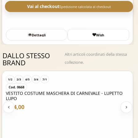
Vai al checkout
Spedizione calcolata al checkout
Dettagli
Wish
DALLO STESSO
Altri articoli coordinati della stessa
BRAND
collezione.
Acquisto Veloce
1/2
2/3
4/5
3/4
7/1
Cod. 0668
VESTITO COSTUME MASCHERA DI CARNEVALE - LUPETTO
LUPO
€ 24,00