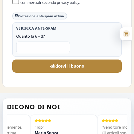
commerciali secondo privacy policy.
Protezione anti-spam attiva
VERIFICA ANTI-SPAM
Quanto fa 6 + 3?
Ricevi il buono
DICONO DI NOI
locemente.
"Top"
"Venditore molto ser
 ottima
Mario Sonza
Gli articoli sono arriv