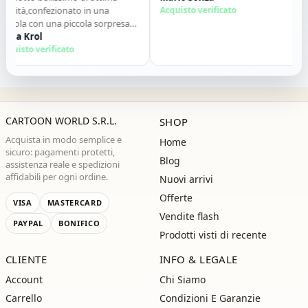
alità,confezionato in una
Acquisto verificato
atola con una piccola sorpresa
interno. Tutto perfetto. Lo
na Krol
siglio vivamente. Grazie ,alla
quisto verificato
ossima!"
CARTOON WORLD S.R.L.
SHOP
Acquista in modo semplice e
Home
sicuro: pagamenti protetti,
Blog
assistenza reale e spedizioni
affidabili per ogni ordine.
Nuovi arrivi
Offerte
VISA
MASTERCARD
Vendite flash
PAYPAL
BONIFICO
Prodotti visti di recente
CLIENTE
INFO & LEGALE
Account
Chi Siamo
Carrello
Condizioni E Garanzie