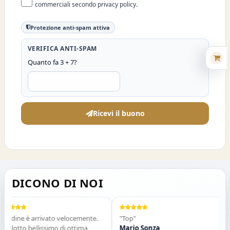
commerciali secondo privacy policy.
Protezione anti-spam attiva
VERIFICA ANTI-SPAM
Quanto fa 3 + 7?
Ricevi il buono
DICONO DI NOI
ordine è arrivato velocemente.
"Top"
odotto bellissimo di ottima
Mario Sonza
G