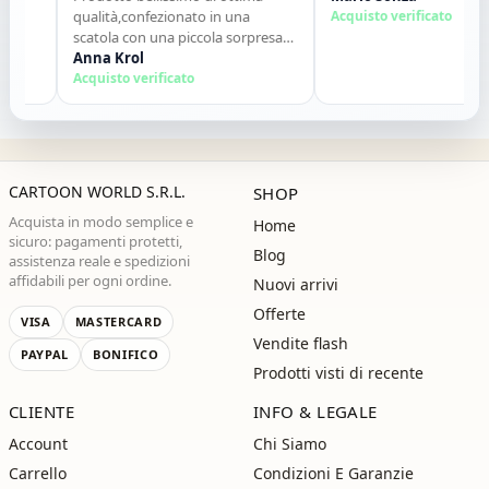
qualità,confezionato in una
Acquisto verificato
scatola con una piccola sorpresa
allinterno. Tutto perfetto. Lo
Anna Krol
consiglio vivamente. Grazie ,alla
Acquisto verificato
prossima!"
CARTOON WORLD S.R.L.
SHOP
Acquista in modo semplice e
Home
sicuro: pagamenti protetti,
Blog
assistenza reale e spedizioni
affidabili per ogni ordine.
Nuovi arrivi
Offerte
VISA
MASTERCARD
Vendite flash
PAYPAL
BONIFICO
Prodotti visti di recente
CLIENTE
INFO & LEGALE
Account
Chi Siamo
Carrello
Condizioni E Garanzie