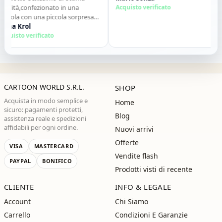
alità,confezionato in una
Acquisto verificato
atola con una piccola sorpresa
interno. Tutto perfetto. Lo
na Krol
siglio vivamente. Grazie ,alla
quisto verificato
ossima!"
CARTOON WORLD S.R.L.
SHOP
Acquista in modo semplice e
Home
sicuro: pagamenti protetti,
Blog
assistenza reale e spedizioni
affidabili per ogni ordine.
Nuovi arrivi
Offerte
VISA
MASTERCARD
Vendite flash
PAYPAL
BONIFICO
Prodotti visti di recente
CLIENTE
INFO & LEGALE
Account
Chi Siamo
Carrello
Condizioni E Garanzie