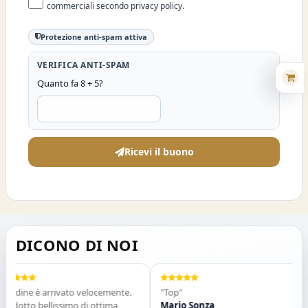
commerciali secondo privacy policy.
Protezione anti-spam attiva
VERIFICA ANTI-SPAM
Quanto fa 8 + 5?
Ricevi il buono
DICONO DI NOI
ordine è arrivato velocemente.
"Top"
odotto bellissimo di ottima
Mario Sonza
G