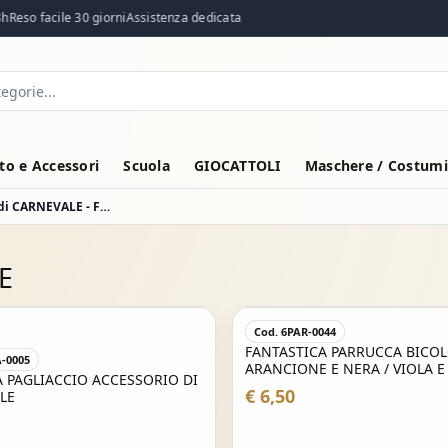
Reso facile 30 giorni
Assistenza dedicata
o e Accessori
Scuola
GIOCATTOLI
Maschere / Costumi
VESTITO COSTUME Maschera di CARNEVALE - FARINELLA
E
Cod. 6PAR-0044
FANTASTICA PARRUCCA BICO
A-0005
ARANCIONE E NERA / VIOLA E
A PAGLIACCIO ACCESSORIO DI
CARNEVALE , FESTE A TEMA , 
€ 6,50
LE