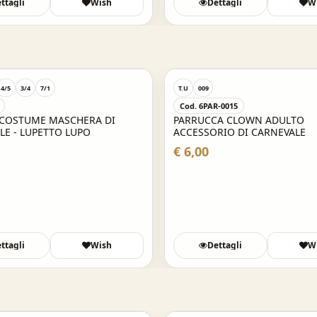
ttagli
Wish
Dettagli
W
4/5
3/4
7/1
T.U
009
Cod. 6PAR-0015
 COSTUME MASCHERA DI
PARRUCCA CLOWN ADULTO
LE - LUPETTO LUPO
ACCESSORIO DI CARNEVALE
€ 6,00
ttagli
Wish
Dettagli
W