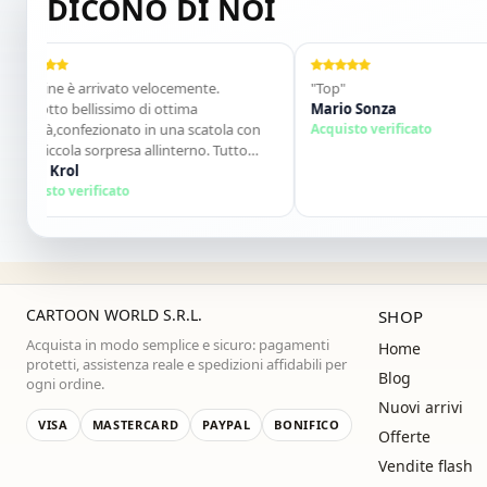
DICONO DI NOI
ne è arrivato velocemente.
"Top"
to bellissimo di ottima
Mario Sonza
à,confezionato in una scatola con
Acquisto verificato
ccola sorpresa allinterno. Tutto
to. Lo consiglio vivamente. Grazie
Krol
prossima!"
to verificato
CARTOON WORLD S.R.L.
SHOP
Acquista in modo semplice e sicuro: pagamenti
Home
protetti, assistenza reale e spedizioni affidabili per
Blog
ogni ordine.
Nuovi arrivi
VISA
MASTERCARD
PAYPAL
BONIFICO
Offerte
Vendite flash