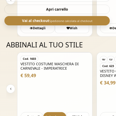
Apri carrello
Vai al checkout
Spedizione calcolata al checkout
sh
Dettagli
Wish
De
ABBINALI AL TUO STILE
Cod. 1603
18/
12/
VESTITO COSTUME MASCHERA DI
Cod. 623
CARNEVALE - IMPERATRICE
VESTITO
€ 59,49
DISNEY 
€ 34,99