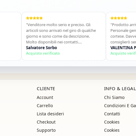
"Venditore molto serio e preciso. Gli
"Prodotto arrivato in 
articoli sono arrivati nel giro di qualche
Personale gentile e di
giorno e sono come da descrizione.
cortese. Davvero un o
Molto disponibili nei contatti.
consiglierò senz&#39
Consigliato."
Salvatore Sorbo
ancora!"
VALENTINA POLITA
Acquisto verificato
Acquisto verificato
CLIENTE
INFO & LEGAL
Account
Chi Siamo
Carrello
Condizioni E Ga
Lista desideri
Contatti
Checkout
Cookies
Supporto
Cookies