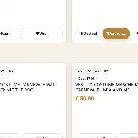
ttagli
Wish
Dettagli
Aggiungi
6/1
5/6
5/6
6/7
8/9
10/
Cod. 1716
 COSTUME CARNEVALE WALT
VESTITO COSTUME MASCHERA
WINNIE THE POOH
CARNEVALE - MIA AND ME
€ 50,00