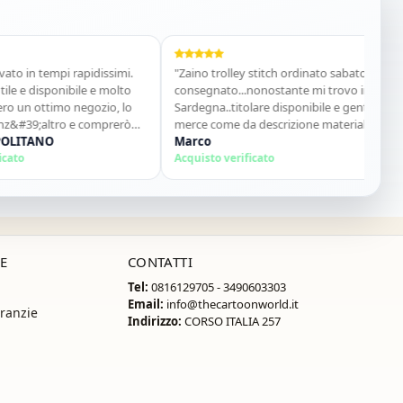
tempi rapidissimi.
"Zaino trolley stitch ordinato sabato e già
"Co
sponibile e molto
consegnato...nonostante mi trovo in
acq
ttimo negozio, lo
Sardegna..titolare disponibile e gentile
Van
;altro e comprerò
merce come da descrizione materiale
Acq
NO
ottimo...sito super consigliato"
Marco
Acquisto verificato
E
CONTATTI
Tel:
0816129705 - 3490603303
Email:
info@thecartoonworld.it
ranzie
Indirizzo:
CORSO ITALIA 257