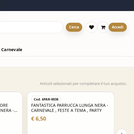
Cerca
Accedi
 Carnevale
Articoli selezionati per completare il tuo acquisto.
Cod. 6PAR-0038
LORE
FANTASTICA PARRUCCA LUNGA NERA -
 NERA -
CARNEVALE , FESTE A TEMA , PARTY
PARTY
€ 6,50