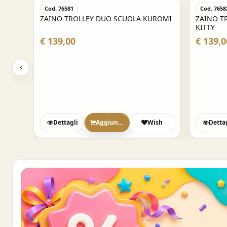
Cod. 76581
Cod. 7658
ZAINO TROLLEY DUO SCUOLA KUROMI
ZAINO T
KITTY
€ 139,00
€ 139,0
sh
Dettagli
Aggiungi
Wish
Detta