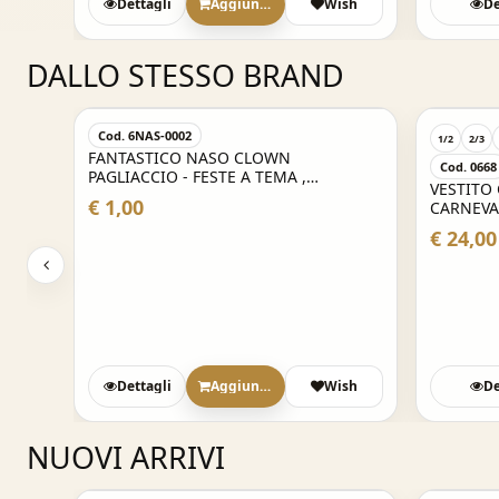
Dettagli
Aggiungi
Wish
De
DALLO STESSO BRAND
Cod. 6NAS-0002
1/2
2/3
FANTASTICO NASO CLOWN
Cod. 0668
 -
PAGLIACCIO - FESTE A TEMA ,
VESTITO
CARNEVALE , PARTY E NON SOLO
€ 1,00
CARNEVA
€ 24,00
sh
Dettagli
Aggiungi
Wish
De
NUOVI ARRIVI