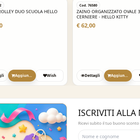
2
Cod. 76580
ROLLEY DUO SCUOLA HELLO
ZAINO ORGANIZZATO OVALE 
CERNIERE - HELLO KITTY
0
€ 62,00
gli
Aggiungi
Wish
Dettagli
Aggiungi
ISCRIVITI ALL
Ricevi subito il tuo buono sconto