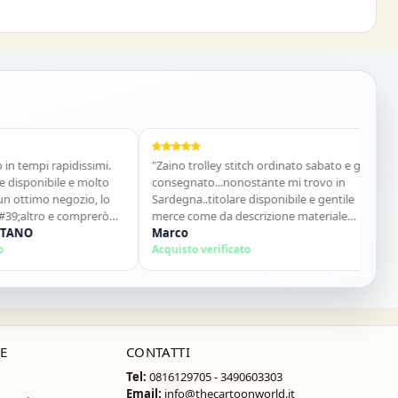
mpi rapidissimi.
"Zaino trolley stitch ordinato sabato e già
"Cost
onibile e molto
consegnato...nonostante mi trovo in
acqui
imo negozio, lo
Sardegna..titolare disponibile e gentile
Vania
tro e comprerò
merce come da descrizione materiale
Acquis
O
ottimo...sito super consigliato"
Marco
Acquisto verificato
E
CONTATTI
Tel:
0816129705 - 3490603303
Email:
info@thecartoonworld.it