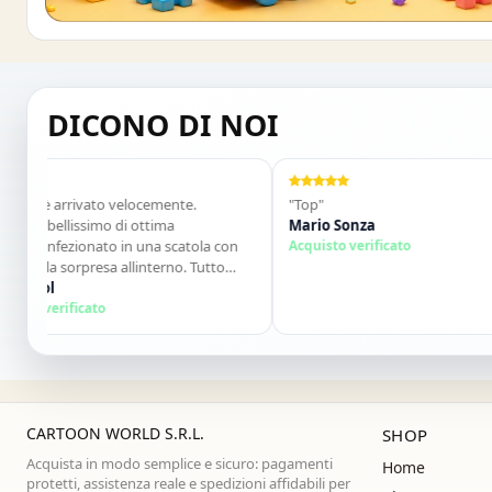
Buono sconto 10%
ISCRIVITI E OTTIENI SUBITO UNO SCONT
DICONO DI NOI
 è arrivato velocemente.
"Top"
 bellissimo di ottima
Mario Sonza
confezionato in una scatola con
Acquisto verificato
ola sorpresa allinterno. Tutto
. Lo consiglio vivamente. Grazie
ol
ssima!"
 verificato
CARTOON WORLD S.R.L.
SHOP
Acquista in modo semplice e sicuro: pagamenti
Home
protetti, assistenza reale e spedizioni affidabili per