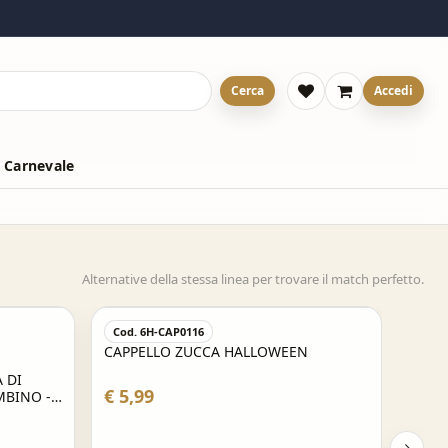
Cerca
Accedi
 Carnevale
Alternative della stessa linea per trovare il match perfetto.
Cod. 6H-CAP0116
CAPPELLO ZUCCA HALLOWEEN
 DI
€ 5,99
MBINO -