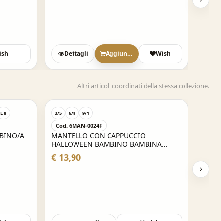
ish
Dettagli
Aggiungi
Wish
Altri articoli coordinati della stessa collezione.
L 8
3/5
6/8
9/1
Cod. 6MAN-0024F
BINO/A
MANTELLO CON CAPPUCCIO
HALLOWEEN BAMBINO BAMBINA
NERO
€ 13,90