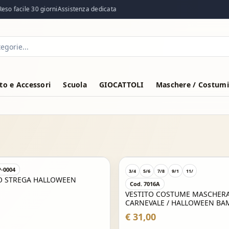
so facile 30 giorni
Assistenza dedicata
o e Accessori
Scuola
GIOCATTOLI
Maschere / Costumi
P-0004
3/4
5/6
7/8
9/1
11/
O STREGA HALLOWEEN
Cod. 7016A
VESTITO COSTUME MASCHERA
CARNEVALE / HALLOWEEN BA
CONTE DRACULA P
€ 31,00