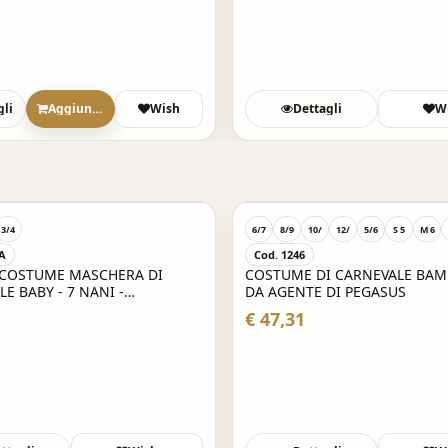
gli
Aggiungi
Wish
Dettagli
W
3/4
6/7
8/9
10/
12/
5/6
S 5
M 6
4A
Cod. 1246
 COSTUME MASCHERA DI
COSTUME DI CARNEVALE BAM
E BABY - 7 NANI -
DA AGENTE DI PEGASUS
LO
€ 47,31