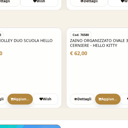
ttagli
Wish
Dettagli
W
2
Cod. 76580
ROLLEY DUO SCUOLA HELLO
ZAINO ORGANIZZATO OVALE 
CERNIERE - HELLO KITTY
0
€ 62,00
gli
Aggiungi
Wish
Dettagli
Aggiungi