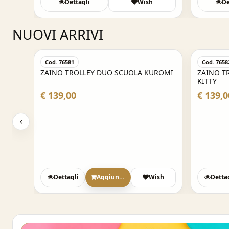
Dettagli
Wish
De
NUOVI ARRIVI
Cod. 76581
Cod. 7658
ZAINO TROLLEY DUO SCUOLA KUROMI
ZAINO T
KITTY
€ 139,00
€ 139,0
sh
Dettagli
Aggiungi
Wish
Detta