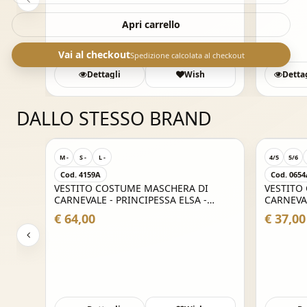
Apri carrello
Vai al checkout
Spedizione calcolata al checkout
Dettagli
Wish
Detta
DALLO STESSO BRAND
M -
S -
L -
4/5
5/6
Cod. 4159A
Cod. 065
VESTITO COSTUME MASCHERA DI
VESTITO
CARNEVALE - PRINCIPESSA ELSA -
CARNEVAL
FROZEN - ADULTI
BRONTO
€ 64,00
€ 37,00