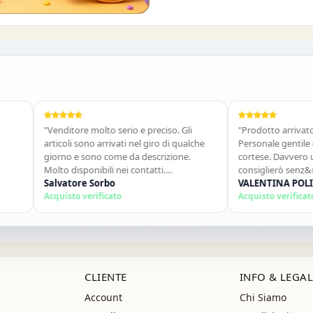
O DEL 10%
"Venditore molto serio e preciso. Gli
"Prodotto arrivato in te
articoli sono arrivati nel giro di qualche
Personale gentile e disp
giorno e sono come da descrizione.
cortese. Davvero un ott
Molto disponibili nei contatti.
consiglierò senz&#39;al
Consigliato."
Salvatore Sorbo
ancora!"
VALENTINA POLITAN
Acquisto verificato
Acquisto verificato
CLIENTE
INFO & LEGAL
Account
Chi Siamo