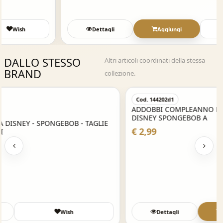
Dettagli
Aggiungi
Wish
DALLO STESSO
Altri articoli coordinati della stessa
BRAND
collezione.
Acquisto Veloce
Cod. 144202d1
ADDOBBI COMPLEANNO FESTA BLOCCHETTO DA 30 INVITI -
DISNEY SPONGEBOB A
€ 2,99
Dettagli
Aggiungi
Wish