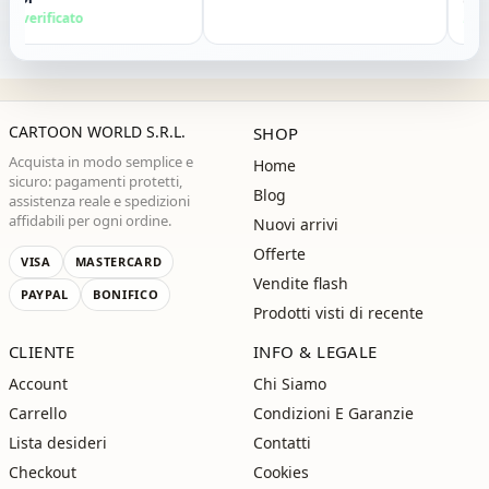
 vivamente. Grazie ,alla
 verificato
Acquis
!"
CARTOON WORLD S.R.L.
SHOP
Acquista in modo semplice e
Home
sicuro: pagamenti protetti,
Blog
assistenza reale e spedizioni
affidabili per ogni ordine.
Nuovi arrivi
Offerte
VISA
MASTERCARD
Vendite flash
PAYPAL
BONIFICO
Prodotti visti di recente
CLIENTE
INFO & LEGALE
Account
Chi Siamo
Carrello
Condizioni E Garanzie
Lista desideri
Contatti
Checkout
Cookies