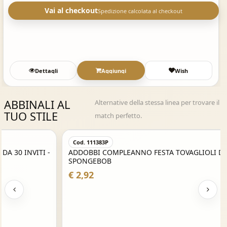
Vai al checkout
Spedizione calcolata al checkout
Dettagli
Aggiungi
Wish
ABBINALI AL
Alternative della stessa linea per trovare il
TUO STILE
match perfetto.
Acquisto Veloce
Cod. 111383P
ADDOBBI COMPLEANNO FESTA TOVAGLIOLI DISNEY
SPONGEBOB
€ 2,92