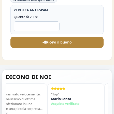
VERIFICA ANTI-SPAM
Quanto fa 2 + 8?
Ricevi il buono
DICONO DI NOI
 è arrivato velocemente.
"Top"
"Vendi
 bellissimo di ottima
Mario Sonza
Gli art
confezionato in una
Acquisto verificato
qualch
con una piccola sorpresa
descriz
o. Tutto perfetto. Lo
ol
contatt
Salva