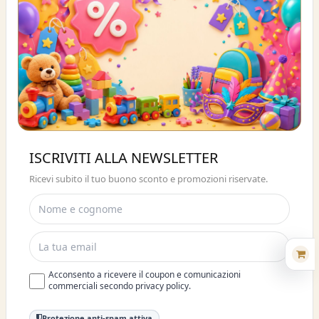
Buono sconto 10%
ISCRIVITI ALLA NEWSLETTER
ISCRIVITI E OTTIENI SUBITO UNO
Ricevi subito il tuo buono sconto e promozioni riservate.
SCONTO DEL 10%
Acconsento a ricevere il coupon e comunicazioni
commerciali secondo privacy policy.
Protezione anti-spam attiva