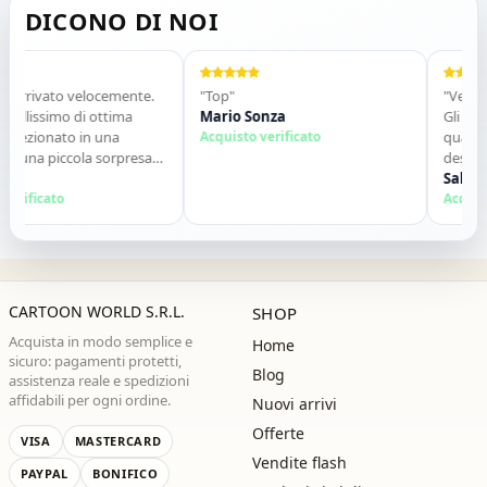
DICONO DI NOI
rivato velocemente.
"Top"
"Venditore 
issimo di ottima
Mario Sonza
Gli articoli 
zionato in una
Acquisto verificato
qualche gi
na piccola sorpresa
descrizione.
tto perfetto. Lo
contatti. Co
Salvatore 
mente. Grazie ,alla
ficato
Acquisto ve
CARTOON WORLD S.R.L.
SHOP
Acquista in modo semplice e
Home
sicuro: pagamenti protetti,
Blog
assistenza reale e spedizioni
affidabili per ogni ordine.
Nuovi arrivi
Offerte
VISA
MASTERCARD
Vendite flash
PAYPAL
BONIFICO