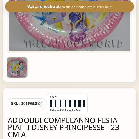
Vai al checkout
Spedizione calcolata al checkout
EAN
SKU:
D01PGL8
5201184815762
ADDOBBI COMPLEANNO FESTA
PIATTI DISNEY PRINCIPESSE - 23
CM A