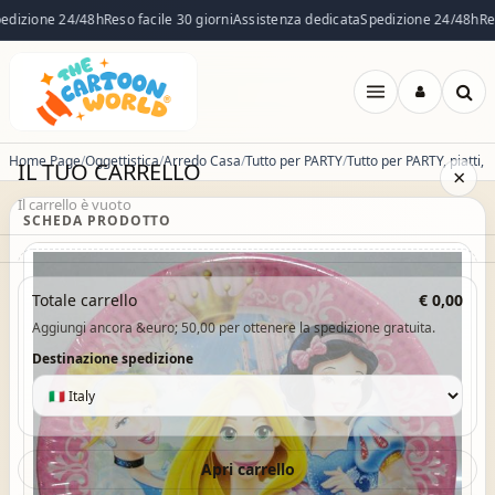
dizione 24/48h
Reso facile 30 giorni
Assistenza dedicata
Spedizione 24/48h
Reso
Apri
menu
Home Page
Oggettistica
Arredo Casa
Tutto per PARTY
IL TUO CARRELLO
×
Il carrello è vuoto
SCHEDA PRODOTTO
Il carrello è vuoto. Esplora il catalogo e aggiungi i prodotti che
Totale carrello
€ 0,00
desideri.
Aggiungi ancora &euro; 50,00 per ottenere la spedizione gratuita.
Vai al catalogo
Destinazione spedizione
Apri carrello