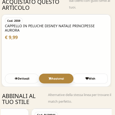
ACQUISTATO QUESTO
dai clienti con gusti simili ai
ARTICOLO
tuoi.
Acquisto Veloce
Cod. 2559
CAPPELLO IN PELUCHE DISNEY NATALE PRINCIPESSE
AURORA
€ 9,99
Dettagli
Aggiungi
Wish
ABBINALI AL
Alternative della stessa linea per trovare il
TUO STILE
match perfetto.
Acquisto Veloce
Cod. PLD9041