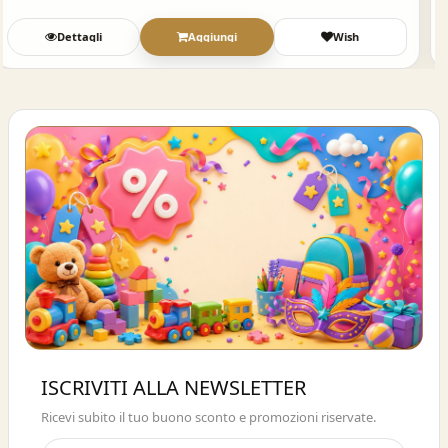
Dettagli
Aggiungi
Wish
Buono sconto 10%
ISCRIVITI ALLA NEWSLETTER
ISCRIVITI E OTTIENI SUBITO UNO
Ricevi subito il tuo buono sconto e promozioni riservate.
SCONTO DEL 10%