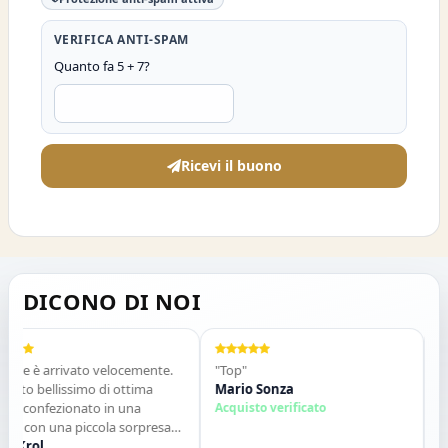
VERIFICA ANTI-SPAM
Quanto fa 5 + 7?
Ricevi il buono
DICONO DI NOI
ne è arrivato velocemente.
"Top"
"Ven
to bellissimo di ottima
Mario Sonza
Gli 
à,confezionato in una
Acquisto verificato
qua
a con una piccola sorpresa
desc
erno. Tutto perfetto. Lo
Krol
cont
Sal