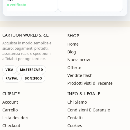
lio vivamente. Grazie ,alla
to verificato
Acqu
ima!"
CARTOON WORLD S.R.L.
SHOP
Acquista in modo semplice e
Home
sicuro: pagamenti protetti,
Blog
assistenza reale e spedizioni
affidabili per ogni ordine.
Nuovi arrivi
Offerte
VISA
MASTERCARD
Vendite flash
PAYPAL
BONIFICO
Prodotti visti di recente
CLIENTE
INFO & LEGALE
Account
Chi Siamo
Carrello
Condizioni E Garanzie
Lista desideri
Contatti
Checkout
Cookies