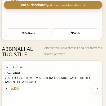
€ 51,00
Vai al checkout
Spedizione calcolata al checkout
Wish
Dettagli
ABBINALI AL
Alternative della stessa linea per trovare il
TUO STILE
match perfetto.
Acquisto Veloce
M -
L -
XL
Cod. 4026A
VESTITO COSTUME MASCHERA DI CARNEVALE - ADULTI
TARANTELLA UOMO
€ 45,00