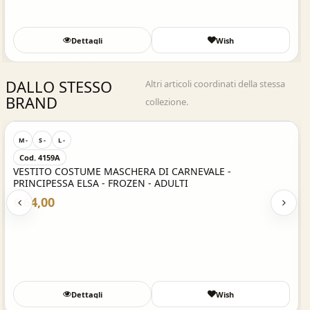
Dettagli
Wish
DALLO STESSO
Altri articoli coordinati della stessa
BRAND
collezione.
Acquisto Veloce
M -
S -
L -
Cod. 4159A
VESTITO COSTUME MASCHERA DI CARNEVALE -
PRINCIPESSA ELSA - FROZEN - ADULTI
€ 64,00
Dettagli
Wish