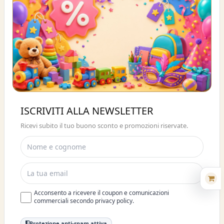
Buono sconto 10%
ISCRIVITI ALLA NEWSLETTER
ISCRIVITI E OTTIENI SUBITO UNO
Ricevi subito il tuo buono sconto e promozioni riservate.
SCONTO DEL 10%
Acconsento a ricevere il coupon e comunicazioni
commerciali secondo privacy policy.
Protezione anti-spam attiva