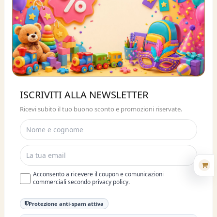
Buono sconto 10%
ISCRIVITI ALLA NEWSLETTER
ISCRIVITI E OTTIENI SUBITO UNO
Ricevi subito il tuo buono sconto e promozioni riservate.
SCONTO DEL 10%
Acconsento a ricevere il coupon e comunicazioni
commerciali secondo privacy policy.
Protezione anti-spam attiva