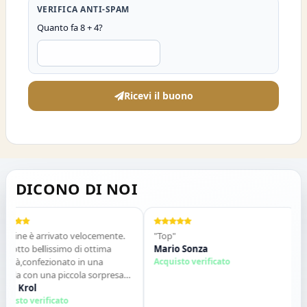
VERIFICA ANTI-SPAM
Quanto fa 8 + 4?
Ricevi il buono
DICONO DI NOI
dine è arrivato velocemente.
"Top"
"V
otto bellissimo di ottima
Mario Sonza
Gl
ità,confezionato in una
Acquisto verificato
qu
ola con una piccola sorpresa
de
nterno. Tutto perfetto. Lo
a Krol
co
Sa
iglio vivamente. Grazie ,alla
isto verificato
Ac