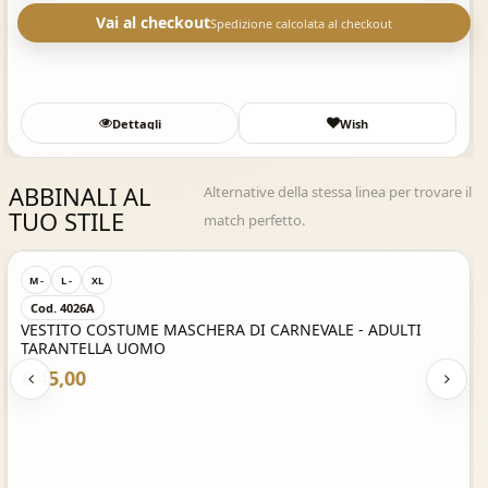
Vai al checkout
Spedizione calcolata al checkout
Dettagli
Wish
ABBINALI AL
Alternative della stessa linea per trovare il
TUO STILE
match perfetto.
Acquisto Veloce
M -
L -
XL
Cod. 4026A
VESTITO COSTUME MASCHERA DI CARNEVALE - ADULTI
TARANTELLA UOMO
€ 45,00