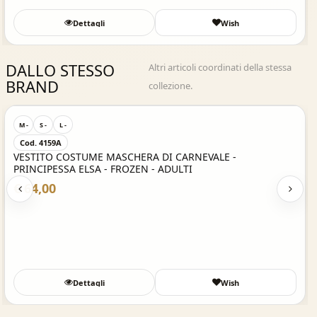
Dettagli
Wish
DALLO STESSO
Altri articoli coordinati della stessa
BRAND
collezione.
Acquisto Veloce
M -
S -
L -
Cod. 4159A
VESTITO COSTUME MASCHERA DI CARNEVALE -
PRINCIPESSA ELSA - FROZEN - ADULTI
€ 64,00
Dettagli
Wish