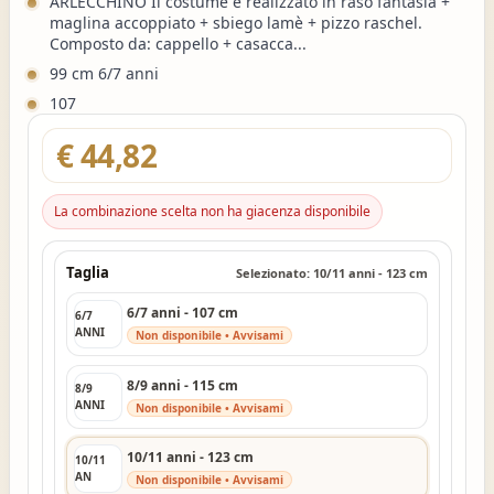
ARLECCHINO Il costume è realizzato in raso fantasia +
maglina accoppiato + sbiego lamè + pizzo raschel.
Composto da: cappello + casacca...
99 cm 6/7 anni
107
€ 44,82
La combinazione scelta non ha giacenza disponibile
Taglia
Selezionato: 10/11 anni - 123 cm
6/7 anni - 107 cm
6/7
ANNI
Non disponibile • Avvisami
8/9 anni - 115 cm
8/9
ANNI
Non disponibile • Avvisami
10/11 anni - 123 cm
10/11
AN
Non disponibile • Avvisami