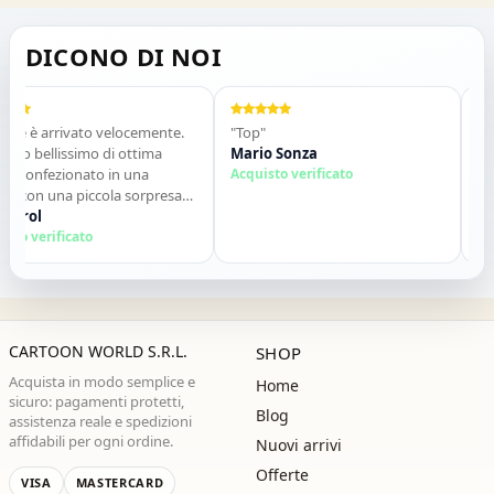
DICONO DI NOI
è arrivato velocemente.
"Top"
"Vendit
bellissimo di ottima
Mario Sonza
Gli arti
onfezionato in una
Acquisto verificato
qualch
on una piccola sorpresa
descriz
o. Tutto perfetto. Lo
ol
contatt
Salvat
 vivamente. Grazie ,alla
verificato
Acquist
!"
CARTOON WORLD S.R.L.
SHOP
Acquista in modo semplice e
Home
sicuro: pagamenti protetti,
Blog
assistenza reale e spedizioni
affidabili per ogni ordine.
Nuovi arrivi
Offerte
VISA
MASTERCARD