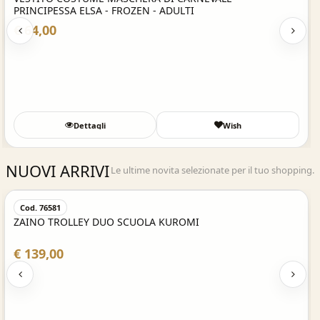
ADULTI
NANI - BRONTOLO
€ 37,00
Wish
Dettagli
NUOVI ARRIVI
Le ultime novita selezionate per il tuo shopping.
Veloce
Acquisto Ve
Cod. 76582
KUROMI
ZAINO TROLLEY DUO SCUOLA HE
€ 139,00