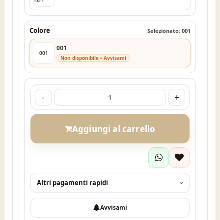
Colore
Selezionato: 001
001
001
Non disponibile • Avvisami
-
+
Aggiungi al carrello
Altri pagamenti rapidi
Avvisami