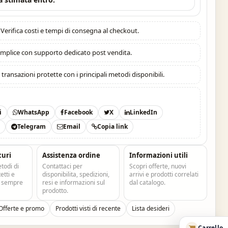
Verifica costi e tempi di consegna al checkout.
mplice con supporto dedicato post vendita.
:
transazioni protette con i principali metodi disponibili.
i
WhatsApp
Facebook
X
LinkedIn
t
Telegram
Email
Copia link
curi
Assistenza ordine
Informazioni utili
todi di
Contattaci per
Scopri offerte, nuovi
tti e
disponibilita, spedizioni,
arrivi e prodotti correlati
e sempre
resi e informazioni sul
dal catalogo.
prodotto.
Offerte e promo
Prodotti visti di recente
Lista desideri
Carrello