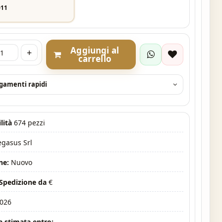
011
Aggiungi al
+
carrello
agamenti rapidi
lità
674 pezzi
egasus Srl
ne:
Nuovo
 Spedizione da
€
026
 stimata entro: