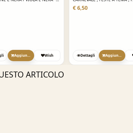
E , FESTE A TEMA , PARTY
€ 6,50
gli
Aggiungi
Wish
Dettagli
Aggiungi
QUESTO ARTICOLO