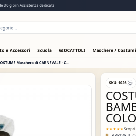
30 giorni
Assistenza dedicata
o e Accessori
Scuola
GIOCATTOLI
Maschere / Costumi
VESTITO COSTUME Maschera di CARNEVALE - COLOMBINA
SKU:
1026
COST
BAMB
COLO
Scopri
★★★★★
ARRIVA IL 