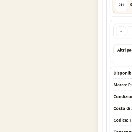
011
-
Altri p
Disponibi
Marca:
P
Condizio
Costo di
Codice:
1
Consegna