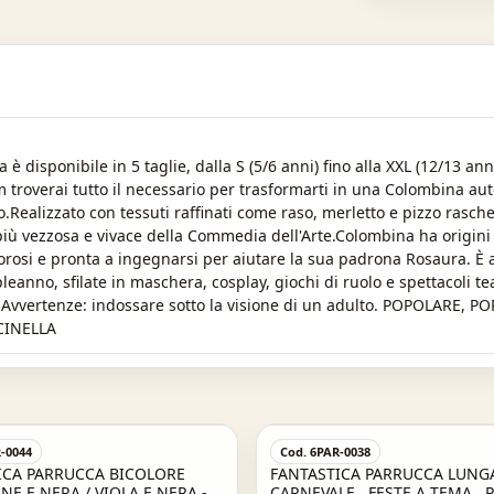
sponibile in 5 taglie, dalla S (5/6 anni) fino alla XXL (12/13 anni)
 troverai tutto il necessario per trasformarti in una Colombina aut
Realizzato con tessuti raffinati come raso, merletto e pizzo rasche
più vezzosa e vivace della Commedia dell'Arte.Colombina ha origini 
orosi e pronta a ingegnarsi per aiutare la sua padrona Rosaura. È a
eanno, sfilate in maschera, cosplay, giochi di ruolo e spettacoli t
tere. Avvertenze: indossare sotto la visione di un adulto. POPOL
CINELLA
-0044
Cod. 6PAR-0038
ICA PARRUCCA BICOLORE
FANTASTICA PARRUCCA LUNGA
E E NERA / VIOLA E NERA -
CARNEVALE , FESTE A TEMA , 