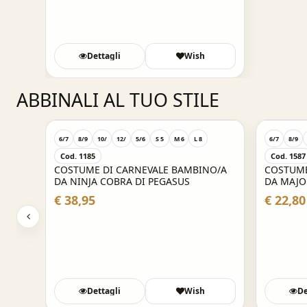
Dettagli
Wish
ABBINALI AL TUO STILE
6/7
8/9
10/
12/
5/6
S 5
M 6
L 8
6/7
8/9
Cod. 1185
Cod. 1587
O/A
COSTUME DI CARNEVALE BAMBINO/A
COSTUME
DA NINJA COBRA DI PEGASUS
DA MAJO
€ 38,95
€ 22,80
Dettagli
Wish
De