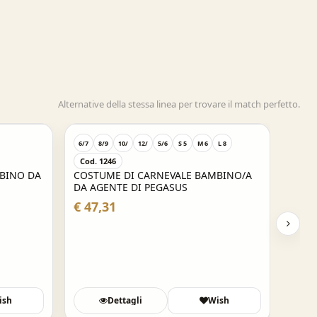
Alternative della stessa linea per trovare il match perfetto.
6/7
8/9
10/
12/
5/6
S 5
M 6
L 8
Cod. 1246
BINO DA
COSTUME DI CARNEVALE BAMBINO/A
DA AGENTE DI PEGASUS
€ 47,31
ish
Dettagli
Wish