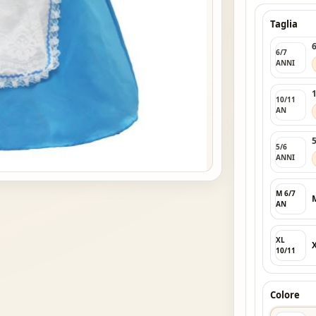
Taglia
6/7
ANNI
10/11
AN
5/6
ANNI
M 6/7
AN
XL
10/11
Colore