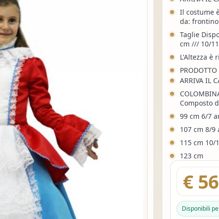
Il costume è
da: frontino
Taglie Dispo
cm /// 10/11
L'Altezza è r
PRODOTTO 
ARRIVA IL
COLOMBINA I
Composto da
99 cm 6/7 a
107 cm 8/9 
115 cm 10/1
123 cm
€ 56
Disponibili p