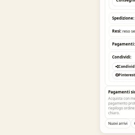
Spedizione:
Resi:
reso se
Pagamenti
Condividi:
Condivid
Pinteres
Pagamenti si
Acquista con me
pagamento prote
riepilogo ordin
chiaro.
Nuovi arrivi