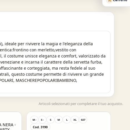
, ideale per rivivere la magia e l'eleganza della
entica:frontino con merletto,vestito con
l, il costume unisce eleganza e comfort, valorizzato da
veneziane e incarna il carattere della servetta furba,
ffascinante e corteggiata, ma resta fedele al suo
eatrali, questo costume permette di rivivere un grande
ARE, POPOLARI, MASCHEREPOPOLARIBAMBINO,
Articoli selezionati per completare il tuo acquisto.
M -
S -
S
M
L
XL
027
 NERA -
Cod. 3190
PARTY