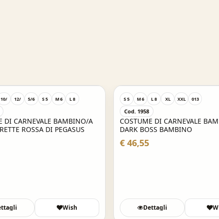
10/
12/
5/6
S 5
M 6
L 8
S 5
M 6
L 8
XL
XXL
013
Cod. 1958
 DI CARNEVALE BAMBINO/A
COSTUME DI CARNEVALE BAM
RETTE ROSSA DI PEGASUS
DARK BOSS BAMBINO
€ 46,55
ttagli
Wish
Dettagli
W