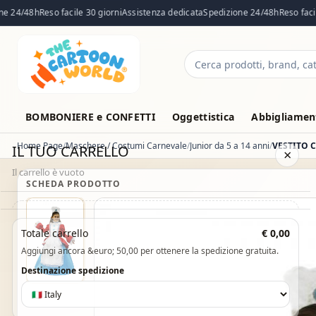
 24/48h
Reso facile 30 giorni
Assistenza dedicata
Spedizione 24/48h
Reso facile 
Cerca
prodotti
BOMBONIERE e CONFETTI
Oggettistica
Abbigliament
Home Page
Maschere / Costumi Carnevale
Junior da 5 a 14 anni
IL TUO CARRELLO
×
Il carrello è vuoto
SCHEDA PRODOTTO
Il carrello è vuoto. Esplora il catalogo e aggiungi i prodotti che
Totale carrello
€ 0,00
desideri.
Aggiungi ancora &euro; 50,00 per ottenere la spedizione gratuita.
Vai al catalogo
Destinazione spedizione