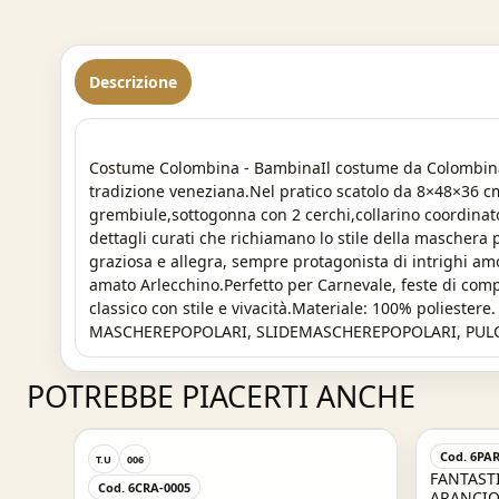
Descrizione
Costume Colombina - BambinaIl costume da Colombina è di
tradizione veneziana.Nel pratico scatolo da 8×48×36 cm
grembiule,sottogonna con 2 cerchi,collarino coordinato.
dettagli curati che richiamano lo stile della maschera 
graziosa e allegra, sempre protagonista di intrighi am
amato Arlecchino.Perfetto per Carnevale, feste di compl
classico con stile e vivacità.Materiale: 100% polies
MASCHEREPOPOLARI, SLIDEMASCHEREPOPOLARI, PUL
POTREBBE PIACERTI ANCHE
Cod. 6PAR
T.U
006
FANTAST
Cod. 6CRA-0005
ARANCION