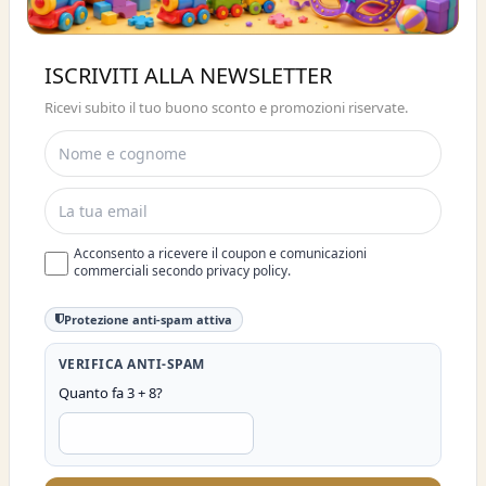
Buono sconto 10%
ISCRIVITI ALLA NEWSLETTER
ISCRIVITI E OTTIENI SUBITO UNO
Ricevi subito il tuo buono sconto e promozioni riservate.
SCONTO DEL 10%
Acconsento a ricevere il coupon e comunicazioni
commerciali secondo privacy policy.
Protezione anti-spam attiva
VERIFICA ANTI-SPAM
Quanto fa 3 + 8?