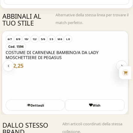
ABBINALI AL
Alternative della stessa linea per trovare il
TUO STILE
match perfetto.
Acquisto Veloce
6/7
8/9
10/
12/
5/6
S 5
M 6
L 8
Cod. 1594
COSTUME DI CARNEVALE BAMBINO/A DA LADY
MOSCHETTIERE DI PEGASUS
€ 52,25
Dettagli
Wish
DALLO STESSO
Altri articoli coordinati della stessa
BRAND
collezione.
Acquisto Veloce