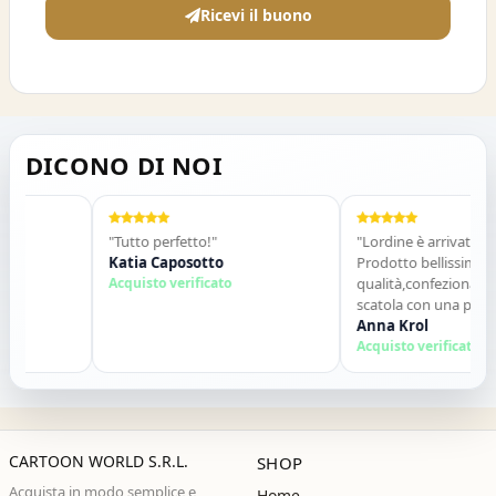
Ricevi il buono
DICONO DI NOI
"Tutto perfetto!"
"Lordine è arrivato veloce
Katia Caposotto
Prodotto bellissimo di ott
Acquisto verificato
qualità,confezionato in un
scatola con una piccola so
allinterno. Tutto perfetto. 
Anna Krol
consiglio vivamente. Grazie
Acquisto verificato
prossima!"
CARTOON WORLD S.R.L.
SHOP
Acquista in modo semplice e
Home