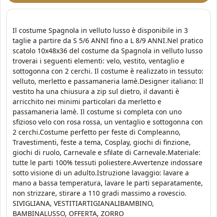
Il costume Spagnola in velluto lusso è disponibile in 3
taglie a partire da S 5/6 ANNI fino a L 8/9 ANNI.Nel pratico
scatolo 10x48x36 del costume da Spagnola in velluto lusso
troverai i seguenti elementi: velo, vestito, ventaglio e
sottogonna con 2 cerchi. Il costume è realizzato in tessuto:
velluto, merletto e passamaneria lamè.Designer italiano: Il
vestito ha una chiusura a zip sul dietro, il davanti è
arricchito nei minimi particolari da merletto e
passamaneria lamè. Il costume si completa con uno
sfizioso velo con rosa rossa, un ventaglio e sottogonna con
2 cerchi.Costume perfetto per feste di Compleanno,
Travestimenti, feste a tema, Cosplay, giochi di finzione,
giochi di ruolo, Carnevale e sfilate di Carnevale.Materiale:
tutte le parti 100% tessuti poliestere.Avvertenze indossare
sotto visione di un adulto.Istruzione lavaggio: lavare a
mano a bassa temperatura, lavare le parti separatamente,
non strizzare, stirare a 110 gradi massimo a rovescio.
SIVIGLIANA, VESTITIARTIGIANALIBAMBINO,
BAMBINALUSSO, OFFERTA, ZORRO