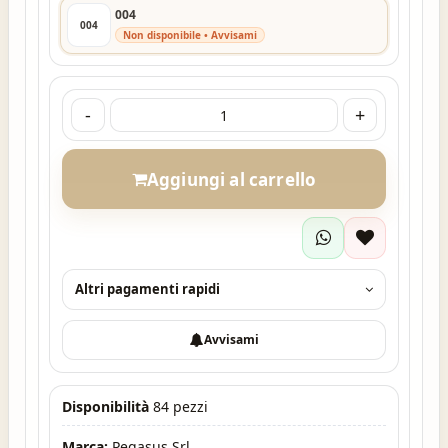
004
004
Non disponibile • Avvisami
-
+
Aggiungi al carrello
Altri pagamenti rapidi
Avvisami
Disponibilità
84 pezzi
Marca:
Pegasus Srl