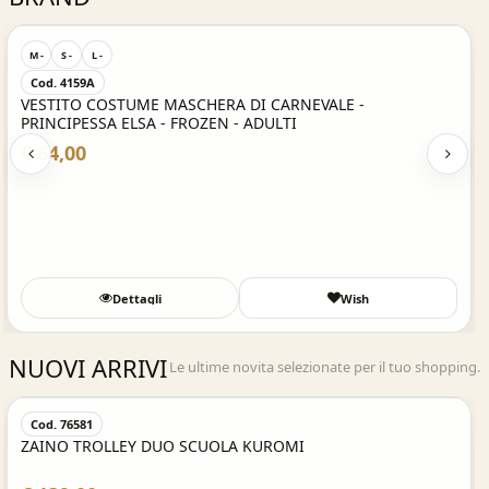
M -
S -
L -
Cod. 4159A
VESTITO COSTUME MASCHERA DI CARNEVALE -
PRINCIPESSA ELSA - FROZEN - ADULTI
€ 64,00
Dettagli
Wish
NUOVI ARRIVI
Le ultime novita selezionate per il tuo shopping.
Acquisto Veloce
Cod. 76581
ZAINO TROLLEY DUO SCUOLA KUROMI