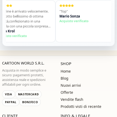
ne è arrivato velocemente.
"Top"
"Ven
to bellissimo di ottima
Mario Sonza
Gli 
à,confezionato in una
Acquisto verificato
qua
a con una piccola sorpresa
desc
erno. Tutto perfetto. Lo
Krol
cont
Sal
lio vivamente. Grazie ,alla
to verificato
Acqu
ima!"
CARTOON WORLD S.R.L.
SHOP
Acquista in modo semplice e
Home
sicuro: pagamenti protetti,
Blog
assistenza reale e spedizioni
affidabili per ogni ordine.
Nuovi arrivi
Offerte
VISA
MASTERCARD
Vendite flash
PAYPAL
BONIFICO
Prodotti visti di recente
CLIENTE
INFO & LEGALE