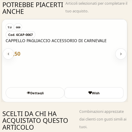
POTREBBE PIACERTI
Articoli selezionati per completare il
ANCHE
tuo acquisto.
Acquisto Veloce
T.U
009
Cod. 6CAP-0067
CAPPELLO PAGLIACCIO ACCESSORIO DI CARNEVALE
€ 3,50
Dettagli
Wish
Combinazioni apprezzate
SCELTI DA CHI HA
ACQUISTATO QUESTO
dai clienti con gusti simili ai
ARTICOLO
tuoi.
Acquisto Veloce