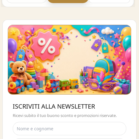
Buono sconto 10%
ISCRIVITI ALLA NEWSLETTER
ISCRIVITI E OTTIENI SUBITO UNO
Ricevi subito il tuo buono sconto e promozioni riservate.
SCONTO DEL 10%