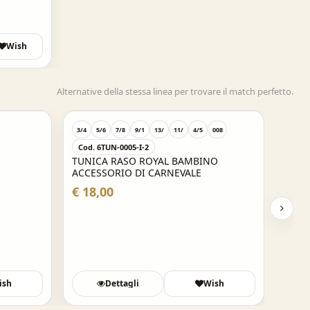
Wish
Alternative della stessa linea per trovare il match perfetto.
3/4
5/6
7/8
9/1
13/
11/
4/5
008
Cod. 6TUN-0005-I-2
TUNICA RASO ROYAL BAMBINO
ACCESSORIO DI CARNEVALE
€ 18,00
ish
Dettagli
Wish