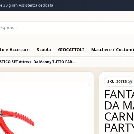
0 giorni
Assistenza dedicata
o e Accessori
Scuola
GIOCATTOLI
Maschere / Costumi
FANTASTICO SET Attrezzi Da Manny TUTTO FARE- CARNEVALE TRAVESTIMENTI PARTY
SKU:
20785
FANT
DA M
CARN
PART