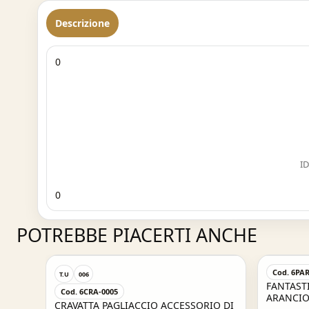
Descrizione
0
ID
0
POTREBBE PIACERTI ANCHE
Cod. 6PAR
T.U
006
FANTAST
Cod. 6CRA-0005
ARANCION
IO DI
CRAVATTA PAGLIACCIO ACCESSORIO DI