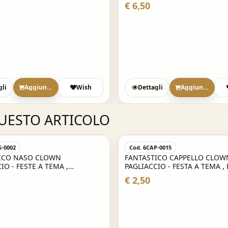
E , FESTE A TEMA , PARTY
€ 6,50
gli
Aggiungi
Wish
Dettagli
Aggiungi
QUESTO ARTICOLO
S-0002
Cod. 6CAP-0015
ICO NASO CLOWN
FANTASTICO CAPPELLO CLOWN
IO - FESTE A TEMA ,
PAGLIACCIO - FESTA A TEMA , 
LE , PARTY E NON SOLO
CARNEVALE E NON SOLO
€ 2,50