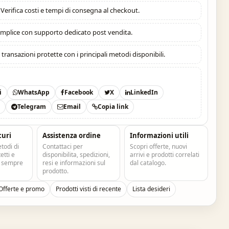
Verifica costi e tempi di consegna al checkout.
mplice con supporto dedicato post vendita.
:
transazioni protette con i principali metodi disponibili.
i
WhatsApp
Facebook
X
LinkedIn
t
Telegram
Email
Copia link
curi
Assistenza ordine
Informazioni utili
todi di
Contattaci per
Scopri offerte, nuovi
tti e
disponibilita, spedizioni,
arrivi e prodotti correlati
e sempre
resi e informazioni sul
dal catalogo.
prodotto.
Offerte e promo
Prodotti visti di recente
Lista desideri