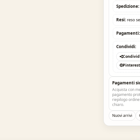
Spedizione:
Resi:
reso se
Pagamenti
Condividi:
Condivid
Pinteres
Pagamenti si
Acquista con me
pagamento prote
riepilogo ordin
chiaro.
Nuovi arrivi