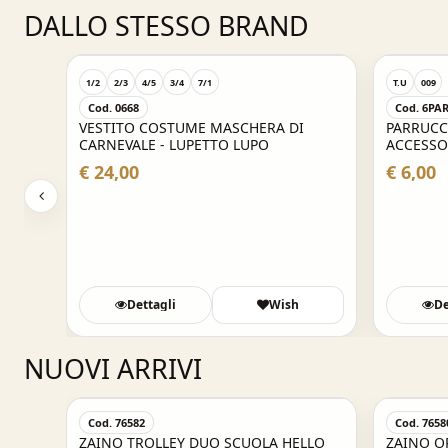
DALLO STESSO BRAND
1/2
2/3
4/5
3/4
7/1
T.U
009
Cod. 0668
Cod. 6PAR
VESTITO COSTUME MASCHERA DI
PARRUCC
CARNEVALE - LUPETTO LUPO
ACCESSO
€ 24,00
€ 6,00
sh
Dettagli
Wish
De
NUOVI ARRIVI
Cod. 76582
Cod. 7658
ROMI
ZAINO TROLLEY DUO SCUOLA HELLO
ZAINO O