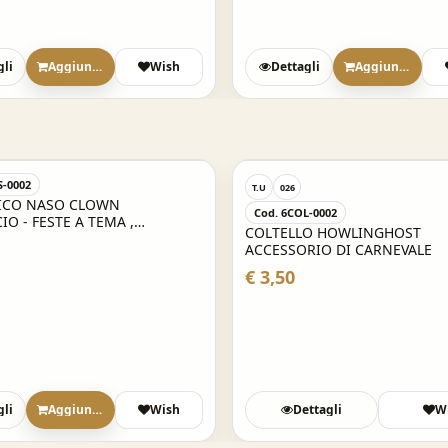
gli
Aggiungi
Wish
Dettagli
Aggiungi
S-0002
T.U
026
ICO NASO CLOWN
Cod. 6COL-0002
IO - FESTE A TEMA ,
COLTELLO HOWLINGHOST
LE , PARTY E NON SOLO
ACCESSORIO DI CARNEVALE
€ 3,50
gli
Aggiungi
Wish
Dettagli
W