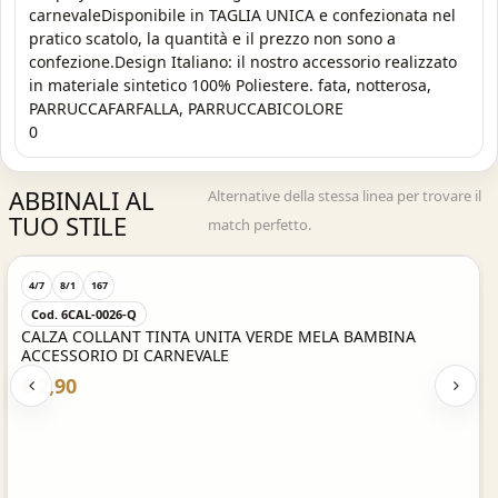
carnevaleDisponibile in TAGLIA UNICA e confezionata nel
pratico scatolo, la quantità e il prezzo non sono a
confezione.Design Italiano: il nostro accessorio realizzato
in materiale sintetico 100% Poliestere. fata, notterosa,
PARRUCCAFARFALLA, PARRUCCABICOLORE
0
ABBINALI AL
Alternative della stessa linea per trovare il
TUO STILE
match perfetto.
Acquisto Veloce
4/7
8/1
086
Cod. 6CAL-0026-M
CALZE COLLANT TINTA UNITA BAMBINA VERDE MELA
ACCESSORIO DI CARNEVALE
€ 2,90