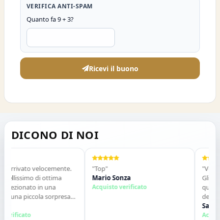
VERIFICA ANTI-SPAM
Quanto fa 9 + 3?
Ricevi il buono
DICONO DI NOI
rivato velocemente.
"Top"
"Venditore 
issimo di ottima
Mario Sonza
Gli articoli 
zionato in una
Acquisto verificato
qualche gi
na piccola sorpresa
descrizione.
tto perfetto. Lo
contatti. Co
Salvatore 
mente. Grazie ,alla
ficato
Acquisto ve