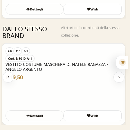
Dettagli
Wish
DALLO STESSO
Altri articoli coordinati della stessa
BRAND
collezione.
Acquisto Veloce
10/
12/
5/6
6-7
8-9
S 5
M 6
L 8
Cod. 1956
COSTUME DI HALLOWEEN DA SCHOOL GIRL HORROR
€ 34,11
Dettagli
Wish