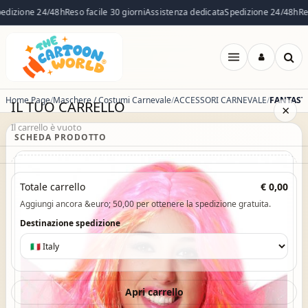
dizione 24/48h
Reso facile 30 giorni
Assistenza dedicata
Spedizione 24/48h
Reso
Apri
menu
Home Page
Maschere / Costumi Carnevale
ACCESSORI CARNEVALE
IL TUO CARRELLO
×
Il carrello è vuoto
SCHEDA PRODOTTO
Il carrello è vuoto. Esplora il catalogo e aggiungi i prodotti che
Totale carrello
€ 0,00
desideri.
Aggiungi ancora &euro; 50,00 per ottenere la spedizione gratuita.
Vai al catalogo
Destinazione spedizione
Apri carrello