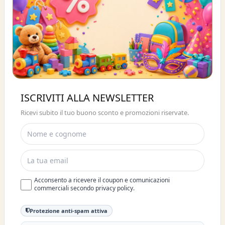
Buono sconto 10%
ISCRIVITI ALLA NEWSLETTER
ISCRIVITI E OTTIENI SUBITO UNO
Ricevi subito il tuo buono sconto e promozioni riservate.
SCONTO DEL 10%
Acconsento a ricevere il coupon e comunicazioni
commerciali secondo privacy policy.
Protezione anti-spam attiva