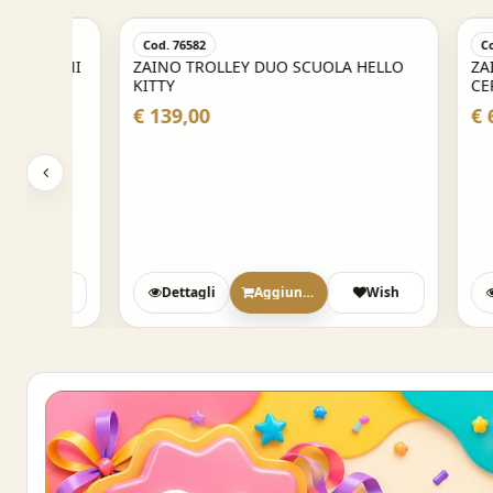
Cod. 76582
Cod. 7658
ROMI
ZAINO TROLLEY DUO SCUOLA HELLO
ZAINO O
KITTY
CERNIERE
€ 139,00
€ 62,00
sh
Dettagli
Aggiungi
Wish
Detta