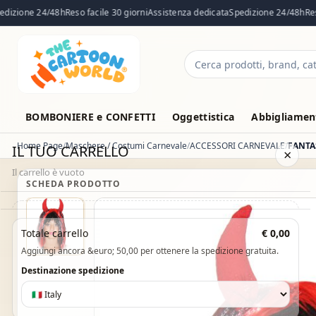
zione 24/48h
Reso facile 30 giorni
Assistenza dedicata
Spedizione 24/48h
Reso f
Cerca
prodotti
BOMBONIERE e CONFETTI
Oggettistica
Abbigliament
Home Page
Maschere / Costumi Carnevale
ACCESSORI CARNEVALE
IL TUO CARRELLO
×
Il carrello è vuoto
SCHEDA PRODOTTO
Il carrello è vuoto. Esplora il catalogo e aggiungi i prodotti che
Totale carrello
€ 0,00
desideri.
Aggiungi ancora &euro; 50,00 per ottenere la spedizione gratuita.
Vai al catalogo
Destinazione spedizione