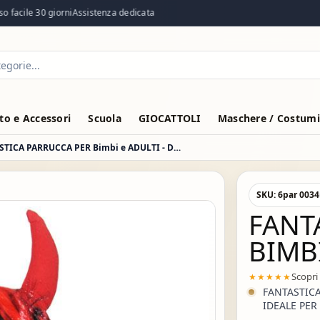
acile 30 giorni
Assistenza dedicata
o e Accessori
Scuola
GIOCATTOLI
Maschere / Costumi
FANTASTICA PARRUCCA PER Bimbi e ADULTI - DIAVOLA
SKU:
6par 0034
FANT
BIMBI
Scopri
★★★★★
FANTASTICA
IDEALE PER