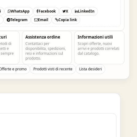
i
WhatsApp
Facebook
X
LinkedIn
t
Telegram
Email
Copia link
curi
Assistenza ordine
Informazioni utili
todi di
Contattaci per
Scopri offerte, nuovi
tti e
disponibilita, spedizioni,
arrivi e prodotti correlati
e sempre
resi e informazioni sul
dal catalogo.
prodotto.
Offerte e promo
Prodotti visti di recente
Lista desideri