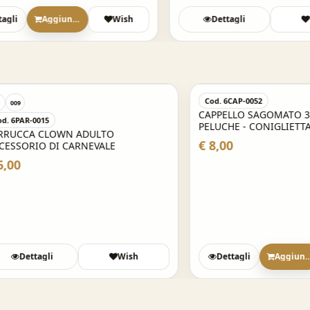
gli
Aggiungi
Wish
Dettagli
W
Cod. 6CAP-0052
CAPPELLO SAGOMATO 3D IN
-0015
PELUCHE - CONIGLIETTA
A CLOWN ADULTO
€ 8,00
RIO DI CARNEVALE
ttagli
Wish
Dettagli
Aggiungi