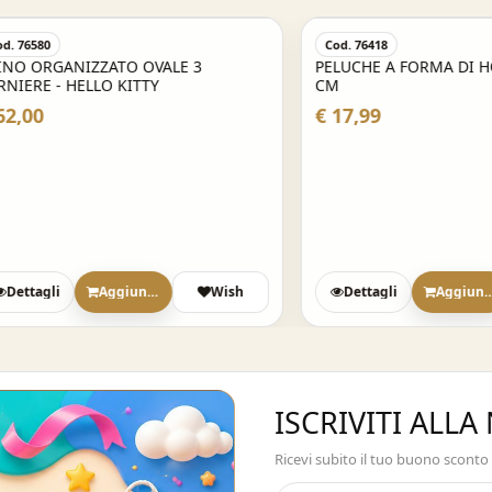
0
Cod. 76418
RGANIZZATO OVALE 3
PELUCHE A FORMA DI HOTDO
 - HELLO KITTY
CM
€ 17,99
gli
Aggiungi
Wish
Dettagli
Aggiungi
ISCRIVITI ALL
Ricevi subito il tuo buono sconto