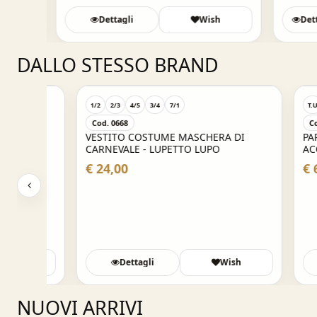
Dettagli
Wish
Detta
DALLO STESSO BRAND
1/2
2/3
4/5
3/4
7/1
T.U
009
Cod. 0668
Cod. 6PAR
VESTITO COSTUME MASCHERA DI
PARRUCC
CARNEVALE - LUPETTO LUPO
ACCESSO
€ 24,00
€ 6,00
sh
Dettagli
Wish
De
NUOVI ARRIVI