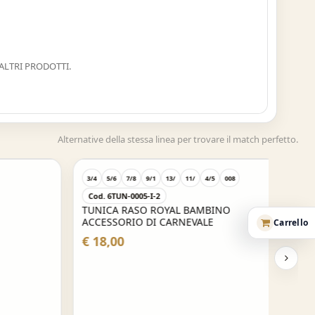
ALTRI PRODOTTI.
Alternative della stessa linea per trovare il match perfetto.
3/4
5/6
7/8
9/1
13/
11/
4/5
008
Cod. 6TUN-0005-I-2
TUNICA RASO ROYAL BAMBINO
ACCESSORIO DI CARNEVALE
Carrello
€ 18,00