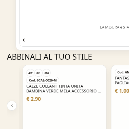
LA MISURA è ST
0
ABBINALI AL TUO STILE
Cod. 6NA
4/7
8/1
086
FANTAST
Cod. 6CAL-0026-M
PAGLIACC
RDE
CALZE COLLANT TINTA UNITA
CARNEVA
€ 1,00
BAMBINA VERDE MELA ACCESSORIO DI
CARNEVALE
€ 2,90