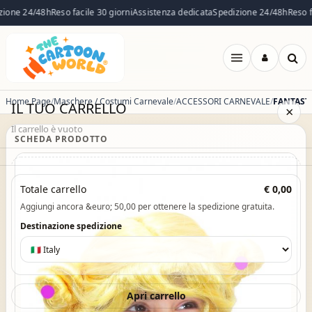
ione 24/48h
Reso facile 30 giorni
Assistenza dedicata
Spedizione 24/48h
Reso fac
Apri
menu
Home Page
Maschere / Costumi Carnevale
ACCESSORI CARNEVALE
IL TUO CARRELLO
×
Il carrello è vuoto
SCHEDA PRODOTTO
Il carrello è vuoto. Esplora il catalogo e aggiungi i prodotti che
Totale carrello
€ 0,00
desideri.
Aggiungi ancora &euro; 50,00 per ottenere la spedizione gratuita.
Vai al catalogo
Destinazione spedizione
Apri carrello