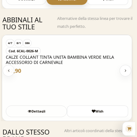
ABBINALI AL
Alternative della stessa linea per trovare il
TUO STILE
match perfetto.
Acquisto Veloce
4/7
8/1
086
Cod. 6CAL-0026-M
CALZE COLLANT TINTA UNITA BAMBINA VERDE MELA
ACCESSORIO DI CARNEVALE
€ 2,90
Dettagli
Wish
DALLO STESSO
Altri articoli coordinati della stessa