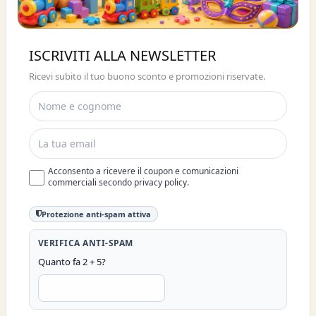
Buono sconto 10%
ISCRIVITI ALLA NEWSLETTER
ISCRIVITI E OTTIENI SUBITO UNO
Ricevi subito il tuo buono sconto e promozioni riservate.
SCONTO DEL 10%
Acconsento a ricevere il coupon e comunicazioni
commerciali secondo privacy policy.
Protezione anti-spam attiva
VERIFICA ANTI-SPAM
Quanto fa 2 + 5?