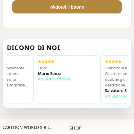
Ricevi il buono
DICONO DI NOI
locemente.
"Top"
"Venditore molto seri
ottima
Mario Sonza
Gli articoli sono arriva
 una
Acquisto verificato
qualche giorno e so
 sorpresa
descrizione. Molto dis
to. Lo
contatti. Consigliato.
Salvatore Sorbo
zie ,alla
Acquisto verificato
CARTOON WORLD S.R.L.
SHOP