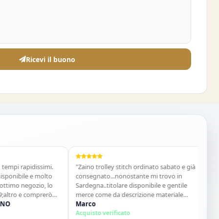
Ricevi il buono
 rapidissimi.
"Zaino trolley stitch ordinato sabato e già
"Costume
ibile e molto
consegnato...nonostante mi trovo in
acquiste
 negozio, lo
Sardegna..titolare disponibile e gentile
Vania E
o e comprerò
merce come da descrizione materiale
Acquisto
ottimo...sito super consigliato"
Marco
Acquisto verificato