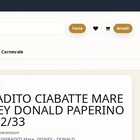
Cerca
Accedi
 Carnevale
ADITO CIABATTE MARE
EY DONALD PAPERINO
32/33
 recensioni
 INFRADITI Mare DISNEY - DONALD