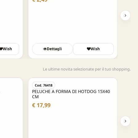
Wish
Dettagli
Wish
D
Le ultime novita selezionate per il tuo shopping.
Cod. 76418
Cod.
3
PELUCHE A FORMA DI HOTDOG 15X40
PORT
CM
APER
€ 17,99
€ 14