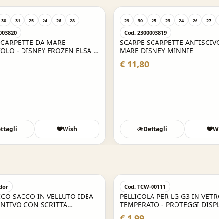
30
31
25
24
26
28
29
30
25
23
24
26
27
003820
Cod. 2300003819
SCARPETTE DA MARE
SCARPE SCARPETTE ANTISCIV
OLO - DISNEY FROZEN ELSA E
MARE DISNEY MINNIE
€ 11,80
ttagli
Wish
Dettagli
W
dor
Cod. TCW-00111
ICO SACCO IN VELLUTO IDEA
PELLICOLA PER LG G3 IN VET
ENTIVO CON SCRITTA
TEMPERATO - PROTEGGI DI
A H 34 CM
€ 1,99