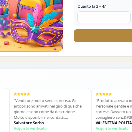
Quanto fa 3 + 4?
O DEL 10%
"Venditore molto serio e preciso. Gli
"Prodotto arrivato in tempi
articoli sono arrivati nel giro di qualche
Personale gentile e dispon
giorno e sono come da descrizione.
cortese. Davvero un ottimo
Molto disponibili nei contatti.
consiglierò senz&#39;altr
Consigliato."
Salvatore Sorbo
ancora!"
VALENTINA POLITANO
Acquisto verificato
Acquisto verificato