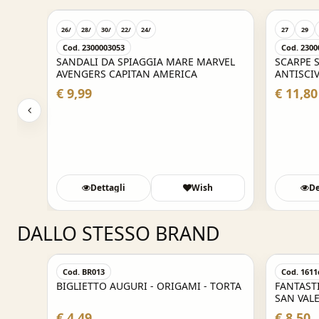
26/
28/
30/
22/
24/
27
29
Cod. 2300003053
Cod. 2300
LLO
SANDALI DA SPIAGGIA MARE MARVEL
SCARPE 
AVENGERS CAPITAN AMERICA
ANTISCIV
ANNA
€ 9,99
€ 11,80
Dettagli
Wish
De
DALLO STESSO BRAND
Cod. BR013
Cod. 1611
BIGLIETTO AUGURI - ORIGAMI - TORTA
FANTAST
SAN VAL
RICAMAT
€ 4,49
€ 8,50