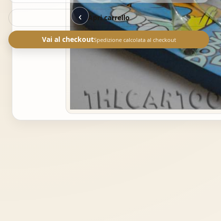
‹
Apri carrello
Vai al checkout
Spedizione calcolata al checkout