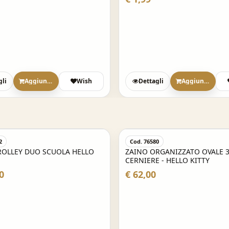
gli
Aggiungi
Wish
Dettagli
Aggiungi
2
Cod. 76580
ROLLEY DUO SCUOLA HELLO
ZAINO ORGANIZZATO OVALE 
CERNIERE - HELLO KITTY
0
€ 62,00