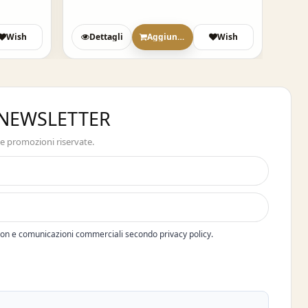
Wish
Dettagli
Aggiungi
Wish
D
A NEWSLETTER
 e promozioni riservate.
pon e comunicazioni commerciali secondo privacy policy.