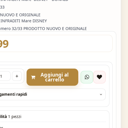
/33
NUOVO E ORIGINALE
 INFRADITI Mare DISNEY
mero 32/33 PRODOTTO NUOVO E ORIGINALE
99
Aggiungi al
+
carrello
agamenti rapidi
lità
1 pezzi
or