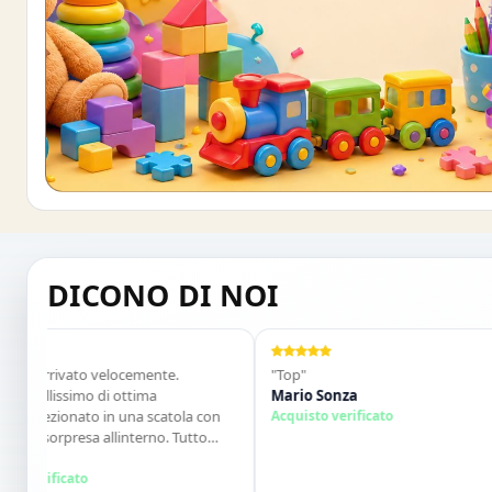
Buono sconto 10%
ISCRIVITI E OTTIENI SUBITO UNO SCONT
DICONO DI NOI
 arrivato velocemente.
"Top"
llissimo di ottima
Mario Sonza
fezionato in una scatola con
Acquisto verificato
 sorpresa allinterno. Tutto
o consiglio vivamente. Grazie
ima!"
rificato