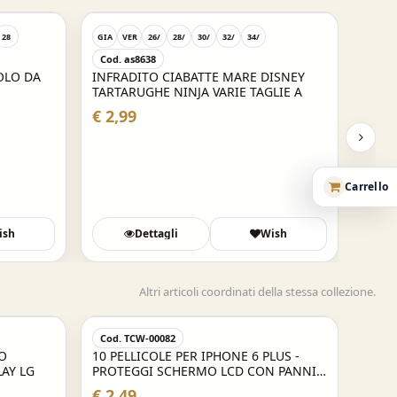
Cod.
28
GIA
VER
26/
28/
30/
32/
34/
CANO
Cod. as8638
SUPE
OLO DA
INFRADITO CIABATTE MARE DISNEY
€ 12
TARTARUGHE NINJA VARIE TAGLIE A
€ 2,99
Carrello
ish
Dettagli
Wish
D
Altri articoli coordinati della stessa collezione.
Acquisto Veloce
Cod. TCW-00082
Cod.
RO
10 PELLICOLE PER IPHONE 6 PLUS -
PELU
SPLAY LG
PROTEGGI SCHERMO LCD CON PANNI
VALE
PULIZIA
€ 2,49
€ 14