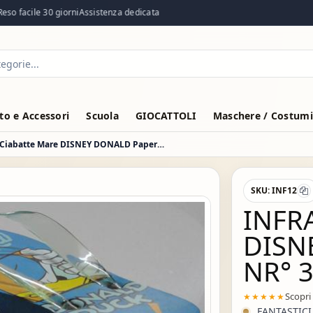
so facile 30 giorni
Assistenza dedicata
o e Accessori
Scuola
GIOCATTOLI
Maschere / Costumi
Infradito Ciabatte Mare DISNEY DONALD Paperino nr° 32/33
SKU:
INF12
INFR
DISN
NR° 
Scopri
★★★★★
FANTASTICI