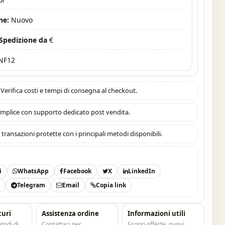
ne:
Nuovo
 Spedizione da
€
NF12
Verifica costi e tempi di consegna al checkout.
mplice con supporto dedicato post vendita.
:
transazioni protette con i principali metodi disponibili.
i
WhatsApp
Facebook
X
LinkedIn
t
Telegram
Email
Copia link
curi
Assistenza ordine
Informazioni utili
todi di
Contattaci per
Scopri offerte, nuovi