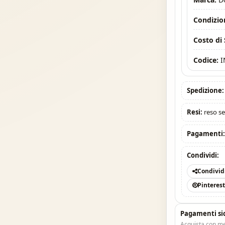
Condizio
Costo di
Codice:
I
Spedizione:
Resi:
reso se
Pagamenti
Condividi:
Condivid
Pinteres
Pagamenti si
Acquista con me