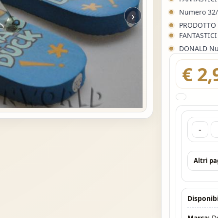
Numero 32
›
PRODOTTO 
FANTASTICI
DONALD Nu
€ 2,
-
Altri p
Disponibi
Marca:
D