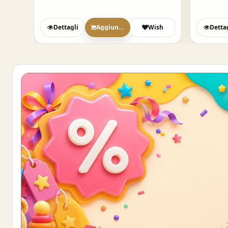
sh
Dettagli
Aggiungi
Wish
Detta