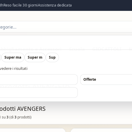
Reso facile 30 giorni
Assistenza dedicata
Abbigliamento e Accessori
Scuola
GIOCATTOLI
M
Super ma
Super m
Sup
edere i risultati
O
Offerte
a prodotti AVENGERS
rodotti AVENGERS
1
su
3
(di
3
prodotti)
Acquisto Veloce