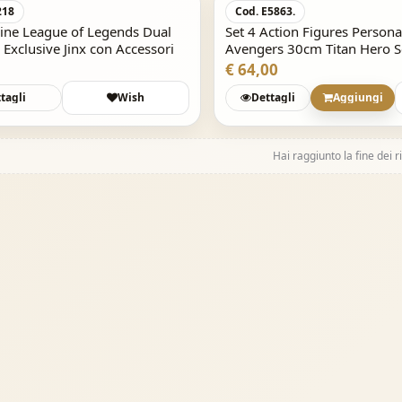
218
Cod. E5863.
rine League of Legends Dual
Set 4 Action Figures Person
k Exclusive Jinx con Accessori
Avengers 30cm Titan Hero S
€ 64,00
tagli
Wish
Dettagli
Aggiungi
Hai raggiunto la fine dei ri