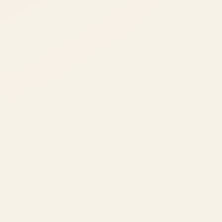
Peluche WALT DISNEY STITCH 30 cm
SKU: 0423
€ 12,50