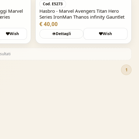
Cod. E5273
aggi Marvel
Hasbro - Marvel Avengers Titan Hero
eries
Series IronMan Thanos infinity Gauntlet
€ 40,00
Wish
Dettagli
Wish
sultati
1