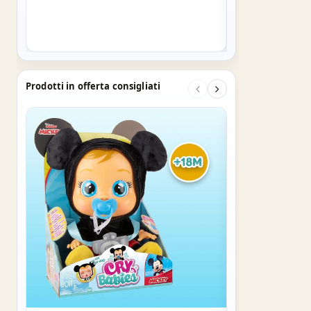
PINOCCHIO 30 C
SKU: 6390849
€ 10,50
Prodotti in offerta consigliati