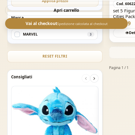
Applica prezzo
Cod. 6062
Apri carrello
set 5 Figu
Cities Pac
Marca
€ 13,99
Vai al checkout
Spedizione calcolata al checkout
Det
MARVEL
3
RESET FILTRI
Pagina 1 / 1
Consigliati