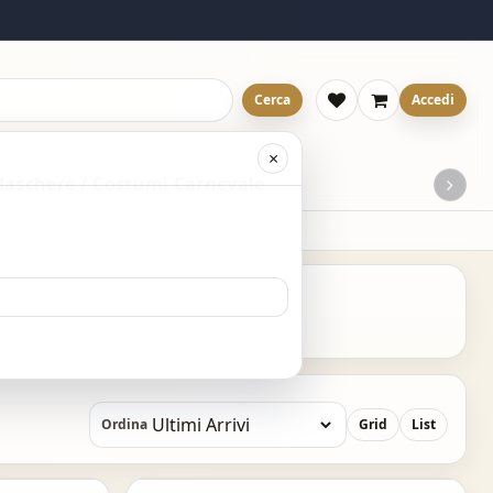
Cerca
Accedi
×
aschere / Costumi Carnevale
Ordina
Grid
List
Acquisto Veloce