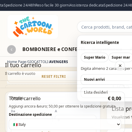
Spedizione 24/48h
Reso facile 30 giorni
Assistenza dedicata
Spedizione 24/48h
Cerca
prodotti
Ricerca intelligente
BOMBONIERE e CONFETTI
Oggettistica
Super Mario
Super mar
Home Page
GIOCATTOLI
AVENGERS
Il tuo carrello
×
Digita almeno 2 caratteri per v
Il carrello è vuoto
RESET FILTRI
CATALOG
Nuovi arrivi
List
Il carrello è vuoto. Esplora il catalogo e aggiungi i
Lista desideri
Totale carrello
Prezzo
€ 0,00
prodotti che desideri.
Aggiungi ancora &euro; 50,00 per ottenere la spedizione gratuita.
Lista p
Da
Vai al catalogo
A
Destinazione spedizione
Visualizzati