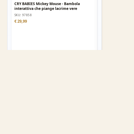
CRY BABIES Mickey Mouse - Bambola
CUFFIE WIRELES
interattiva che piange lacrime vere
Blu
SKU: 97858
SKU: 901002108000
€ 29,99
€ 11,99