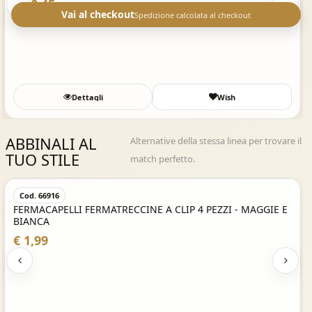
 48,45
Vai al checkout
Spedizione calcolata al checkout
Dettagli
Wish
ABBINALI AL
Alternative della stessa linea per trovare il
TUO STILE
match perfetto.
Acquisto Veloce
Cod. 66916
FERMACAPELLI FERMATRECCINE A CLIP 4 PEZZI - MAGGIE E
BIANCA
€ 1,99