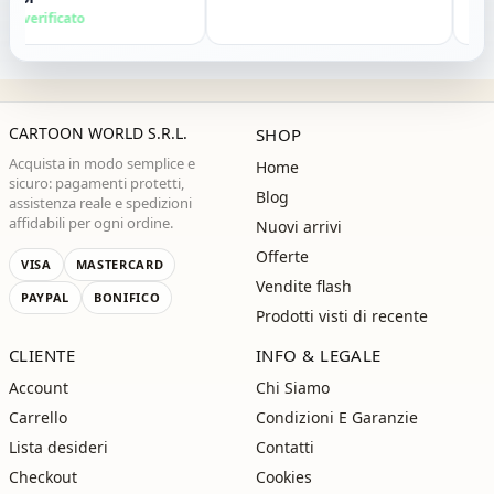
o vivamente. Grazie ,alla
 verificato
Acquis
a!"
CARTOON WORLD S.R.L.
SHOP
Acquista in modo semplice e
Home
sicuro: pagamenti protetti,
Blog
assistenza reale e spedizioni
affidabili per ogni ordine.
Nuovi arrivi
Offerte
VISA
MASTERCARD
Vendite flash
PAYPAL
BONIFICO
Prodotti visti di recente
CLIENTE
INFO & LEGALE
Account
Chi Siamo
Carrello
Condizioni E Garanzie
Lista desideri
Contatti
Checkout
Cookies