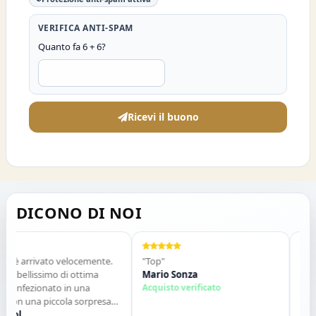
VERIFICA ANTI-SPAM
Quanto fa 6 + 6?
Ricevi il buono
DICONO DI NOI
 è arrivato velocemente.
"Top"
"Vendi
 bellissimo di ottima
Mario Sonza
Gli art
confezionato in una
Acquisto verificato
qualch
con una piccola sorpresa
descri
o. Tutto perfetto. Lo
ol
contat
Salva