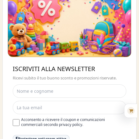
Buono sconto 10%
ISCRIVITI ALLA NEWSLETTER
ISCRIVITI E OTTIENI SUBITO UNO
Ricevi subito il tuo buono sconto e promozioni riservate.
SCONTO DEL 10%
Acconsento a ricevere il coupon e comunicazioni
commerciali secondo privacy policy.
Protezione anti-spam attiva