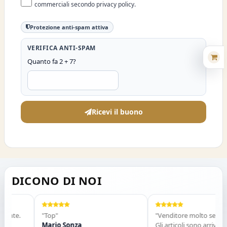
commerciali secondo privacy policy.
Protezione anti-spam attiva
VERIFICA ANTI-SPAM
Quanto fa 2 + 7?
Ricevi il buono
DICONO DI NOI
ente.
"Top"
"Venditore molto serio e p
ma
Mario Sonza
Gli articoli sono arrivati ne