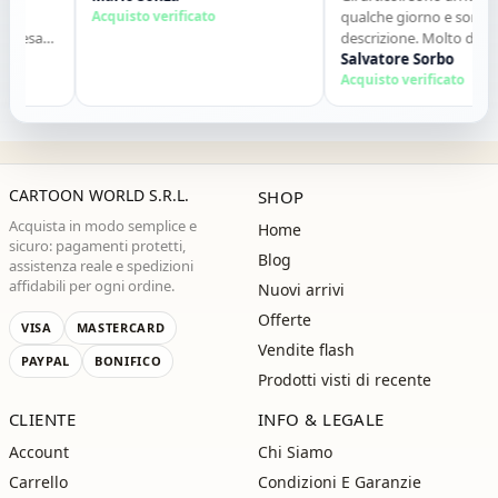
Acquisto verificato
qualche giorno e sono co
presa
descrizione. Molto disponib
o
contatti. Consigliato."
Salvatore Sorbo
alla
Acquisto verificato
CARTOON WORLD S.R.L.
SHOP
Acquista in modo semplice e
Home
sicuro: pagamenti protetti,
Blog
assistenza reale e spedizioni
affidabili per ogni ordine.
Nuovi arrivi
Offerte
VISA
MASTERCARD
Vendite flash
PAYPAL
BONIFICO
Prodotti visti di recente
CLIENTE
INFO & LEGALE
Account
Chi Siamo
Carrello
Condizioni E Garanzie