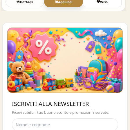
Dettagli
Aggiungi
Wish
Buono sconto 10%
ISCRIVITI ALLA NEWSLETTER
ISCRIVITI E OTTIENI SUBITO UNO
Ricevi subito il tuo buono sconto e promozioni riservate.
SCONTO DEL 10%