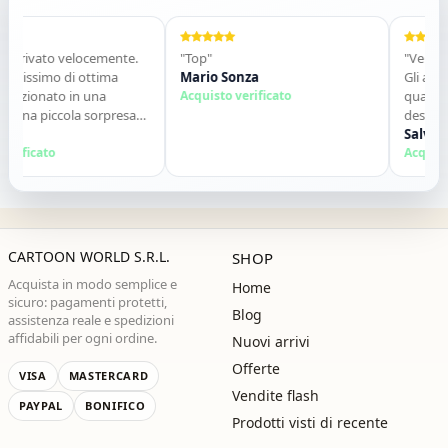
arrivato velocemente.
"Top"
"Venditor
llissimo di ottima
Mario Sonza
Gli articol
fezionato in una
Acquisto verificato
qualche 
 una piccola sorpresa
descrizion
Tutto perfetto. Lo
contatti. 
Salvator
vamente. Grazie ,alla
rificato
Acquisto 
CARTOON WORLD S.R.L.
SHOP
Acquista in modo semplice e
Home
sicuro: pagamenti protetti,
Blog
assistenza reale e spedizioni
affidabili per ogni ordine.
Nuovi arrivi
Offerte
VISA
MASTERCARD
Vendite flash
PAYPAL
BONIFICO
Prodotti visti di recente