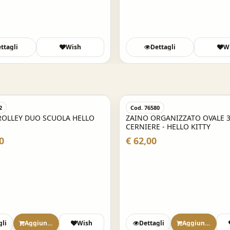
ttagli
Wish
Dettagli
W
2
Cod. 76580
ROLLEY DUO SCUOLA HELLO
ZAINO ORGANIZZATO OVALE 
CERNIERE - HELLO KITTY
0
€ 62,00
gli
Aggiungi
Wish
Dettagli
Aggiungi