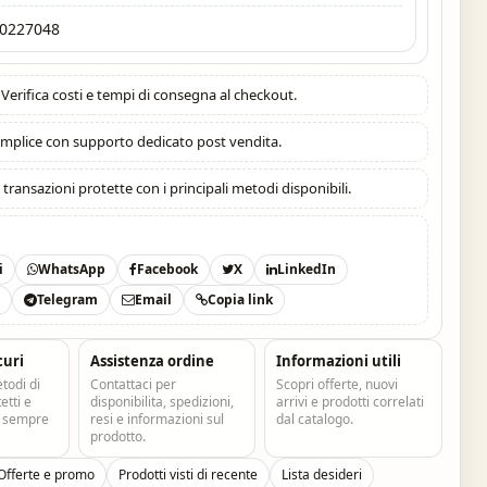
0227048
Verifica costi e tempi di consegna al checkout.
mplice con supporto dedicato post vendita.
:
transazioni protette con i principali metodi disponibili.
i
WhatsApp
Facebook
X
LinkedIn
t
Telegram
Email
Copia link
curi
Assistenza ordine
Informazioni utili
todi di
Contattaci per
Scopri offerte, nuovi
tti e
disponibilita, spedizioni,
arrivi e prodotti correlati
e sempre
resi e informazioni sul
dal catalogo.
prodotto.
Offerte e promo
Prodotti visti di recente
Lista desideri