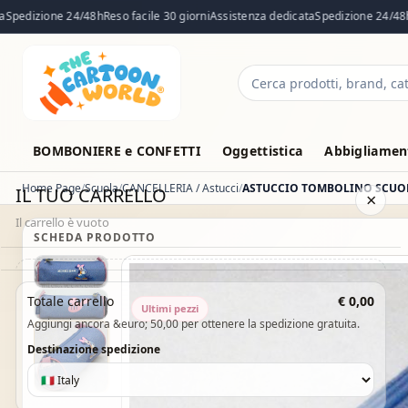
edizione 24/48h
Reso facile 30 giorni
Assistenza dedicata
Spedizione 24/48h
Re
Cerca
prodotti
BOMBONIERE e CONFETTI
Oggettistica
Abbigliament
Home Page
Scuola
CANCELLERIA / Astucci
ASTUCCIO TOMBOLINO SCUOL
IL TUO CARRELLO
×
Il carrello è vuoto
SCHEDA PRODOTTO
Il carrello è vuoto. Esplora il catalogo e aggiungi i prodotti che
Totale carrello
€ 0,00
Ultimi pezzi
desideri.
Aggiungi ancora &euro; 50,00 per ottenere la spedizione gratuita.
Vai al catalogo
Destinazione spedizione