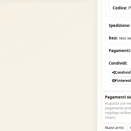
Codice:
P
Spedizione:
Resi:
reso se
Pagamenti
Condividi:
Condivid
Pinteres
Pagamenti si
Acquista con me
pagamento prote
riepilogo ordin
chiaro.
Nuovi arrivi