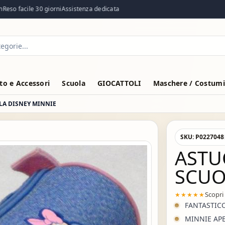
so facile 30 giorni
Assistenza dedicata
o e Accessori
Scuola
GIOCATTOLI
Maschere / Costumi
A DISNEY MINNIE
SKU:
P0227048
ASTU
SCUO
Scopri
★★★★★
FANTASTIC
MINNIE APE