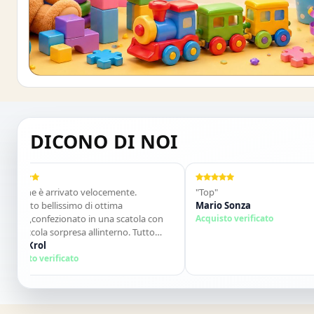
Buono sconto 10%
ISCRIVITI E OTTIENI SUBITO UNO SCONT
DICONO DI NOI
 arrivato velocemente.
"Top"
ellissimo di ottima
Mario Sonza
nfezionato in una scatola con
Acquisto verificato
a sorpresa allinterno. Tutto
Lo consiglio vivamente. Grazie
l
sima!"
erificato