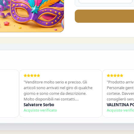
O DEL 10%
"Venditore molto serio e preciso. Gli
"Prodotto arrivato in temp
articoli sono arrivati nel giro di qualche
Personale gentile e dispon
giorno e sono come da descrizione.
cortese. Davvero un ottim
Molto disponibili nei contatti.
consiglierò senz&#39;alt
Consigliato."
Salvatore Sorbo
ancora!"
VALENTINA POLITANO
Acquisto verificato
Acquisto verificato