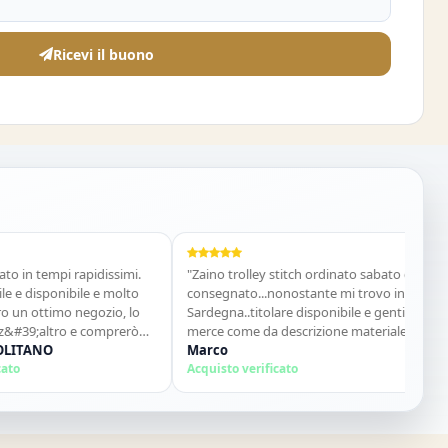
Ricevi il buono
i rapidissimi.
"Zaino trolley stitch ordinato sabato e già
"Costum
ibile e molto
consegnato...nonostante mi trovo in
acquist
o negozio, lo
Sardegna..titolare disponibile e gentile
Vania 
ro e comprerò
merce come da descrizione materiale
Acquist
ottimo...sito super consigliato"
Marco
Acquisto verificato