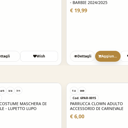
- BARBIE 2024/2025
€ 19,99
ttagli
Wish
Dettagli
Aggiungi
4/5
3/4
7/1
T.U
009
Cod. 6PAR-0015
 COSTUME MASCHERA DI
PARRUCCA CLOWN ADULTO
LE - LUPETTO LUPO
ACCESSORIO DI CARNEVALE
€ 6,00