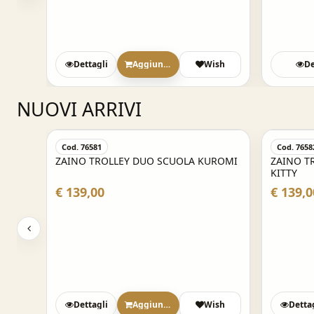
sh
Dettagli
Aggiungi
Wish
De
NUOVI ARRIVI
Cod. 76581
Cod. 7658
ZAINO TROLLEY DUO SCUOLA KUROMI
ZAINO T
KITTY
€ 139,00
€ 139,0
sh
Dettagli
Aggiungi
Wish
Detta