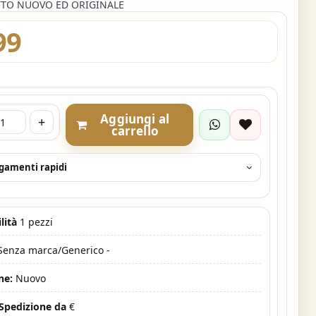
TO NUOVO ED ORIGINALE
99
Aggiungi al
+
carrello
agamenti rapidi
lità
1 pezzi
 Senza marca/Generico -
ne:
Nuovo
 Spedizione da
€