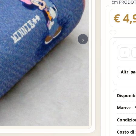
cm PRODOT
€ 4,
›
-
Altri p
Disponibi
Marca:
-
Condizio
Costo di