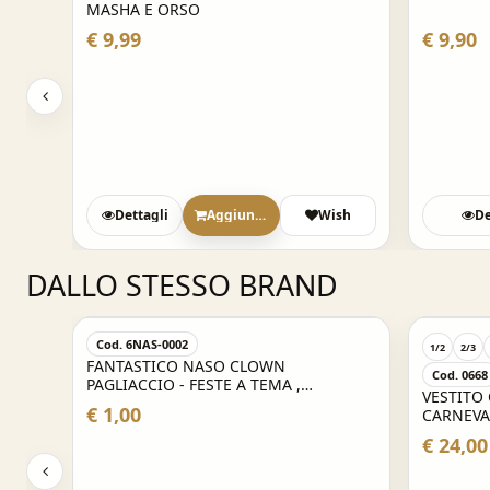
MASHA E ORSO
€ 9,99
€ 9,90
Dettagli
Aggiungi
Wish
De
DALLO STESSO BRAND
Cod. 6NAS-0002
1/2
2/3
FANTASTICO NASO CLOWN
Cod. 0668
 -
PAGLIACCIO - FESTE A TEMA ,
VESTITO
CARNEVALE , PARTY E NON SOLO
€ 1,00
CARNEVA
€ 24,00