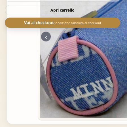
Apri carrello
Vai al checkout
Spedizione calcolata al checkout
‹