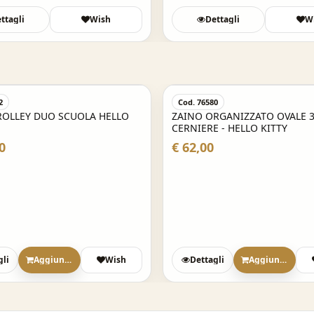
ttagli
Wish
Dettagli
W
2
Cod. 76580
ROLLEY DUO SCUOLA HELLO
ZAINO ORGANIZZATO OVALE 
CERNIERE - HELLO KITTY
0
€ 62,00
gli
Aggiungi
Wish
Dettagli
Aggiungi