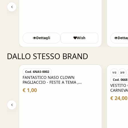
sh
Dettagli
Wish
Detta
DALLO STESSO BRAND
Cod. 6NAS-0002
1/2
2/3
FANTASTICO NASO CLOWN
Cod. 0668
 -
PAGLIACCIO - FESTE A TEMA ,
VESTITO
CARNEVALE , PARTY E NON SOLO
€ 1,00
CARNEVA
€ 24,00