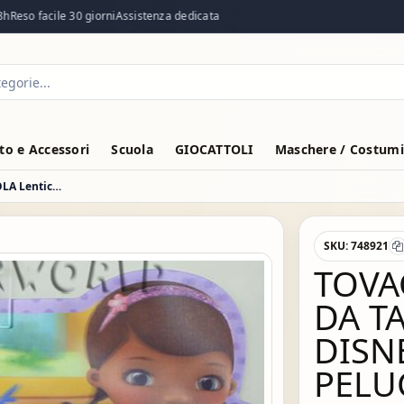
eso facile 30 giorni
Assistenza dedicata
o e Accessori
Scuola
GIOCATTOLI
Maschere / Costumi
TOVAGLIETTA SRGNAPOSTO DA TAVOLA Lenticolare DISNEY DOTTORESSA PELUCHE
SKU:
748921
TOVA
DA T
DISN
PELU