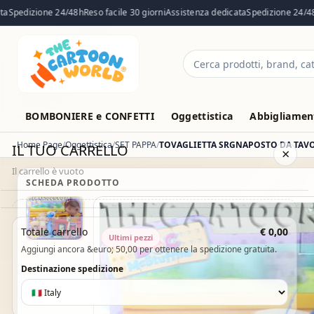
pedizione 24/48h
Reso facile 30 giorni
Assistenza dedicata
Spedizione 24/48h
R
Cerca
prodotti
BOMBONIERE e CONFETTI
Oggettistica
Abbigliament
Home Page
Oggettistica
SET PAPPA
IL TUO CARRELLO
×
Il carrello è vuoto
SCHEDA PRODOTTO
Il carrello è vuoto. Esplora il catalogo e aggiungi i prodotti che
Totale carrello
€ 0,00
Ultimi pezzi
desideri.
Aggiungi ancora &euro; 50,00 per ottenere la spedizione gratuita.
Vai al catalogo
Destinazione spedizione