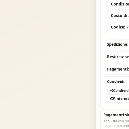
Condizio
Costo di
Codice:
7
Spedizione:
Resi:
reso se
Pagamenti
Condividi:
Condivid
Pinteres
Pagamenti si
Acquista con me
pagamento prote