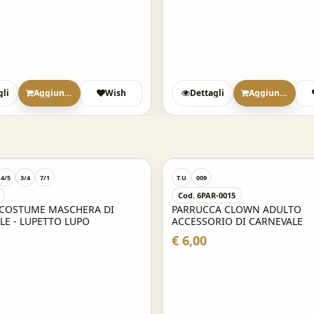
gli
Aggiungi
Wish
Dettagli
Aggiungi
4/5
3/4
7/1
T.U
009
Cod. 6PAR-0015
 COSTUME MASCHERA DI
PARRUCCA CLOWN ADULTO
LE - LUPETTO LUPO
ACCESSORIO DI CARNEVALE
€ 6,00