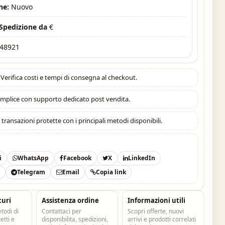
ne:
Nuovo
 Spedizione da
€
48921
Verifica costi e tempi di consegna al checkout.
mplice con supporto dedicato post vendita.
:
transazioni protette con i principali metodi disponibili.
i
WhatsApp
Facebook
X
LinkedIn
t
Telegram
Email
Copia link
curi
Assistenza ordine
Informazioni utili
todi di
Contattaci per
Scopri offerte, nuovi
tti e
disponibilita, spedizioni,
arrivi e prodotti correlati