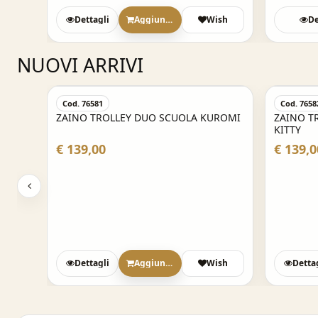
sh
Dettagli
Aggiungi
Wish
De
NUOVI ARRIVI
Cod. 76581
Cod. 7658
ZAINO TROLLEY DUO SCUOLA KUROMI
ZAINO T
KITTY
€ 139,00
€ 139,0
sh
Dettagli
Aggiungi
Wish
Detta