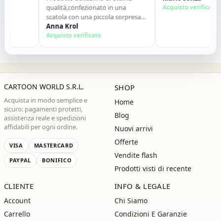
qualità,confezionato in una
Acquisto verificato
scatola con una piccola sorpresa
allinterno. Tutto perfetto. Lo
Anna Krol
consiglio vivamente. Grazie ,alla
Acquisto verificato
prossima!"
CARTOON WORLD S.R.L.
SHOP
Acquista in modo semplice e
Home
sicuro: pagamenti protetti,
Blog
assistenza reale e spedizioni
affidabili per ogni ordine.
Nuovi arrivi
Offerte
VISA
MASTERCARD
Vendite flash
PAYPAL
BONIFICO
Prodotti visti di recente
CLIENTE
INFO & LEGALE
Account
Chi Siamo
Carrello
Condizioni E Garanzie