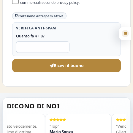
commerciali secondo privacy policy.
Protezione anti-spam attiva
VERIFICA ANTI-SPAM
Quanto fa 4 + 8?
Ricevi il buono
DICONO DI NOI
rivato velocemente.
"Top"
"Venditore m
issimo di ottima
Mario Sonza
Gli articoli 