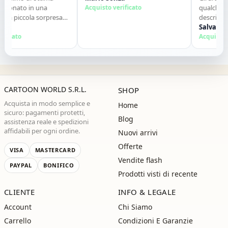
zionato in una
Acquisto verificato
qualche gio
na piccola sorpresa
descrizione.
tto perfetto. Lo
contatti. Co
Salvatore 
mente. Grazie ,alla
icato
Acquisto ver
CARTOON WORLD S.R.L.
SHOP
Acquista in modo semplice e
Home
sicuro: pagamenti protetti,
Blog
assistenza reale e spedizioni
affidabili per ogni ordine.
Nuovi arrivi
Offerte
VISA
MASTERCARD
Vendite flash
PAYPAL
BONIFICO
Prodotti visti di recente
CLIENTE
INFO & LEGALE
Account
Chi Siamo
Carrello
Condizioni E Garanzie