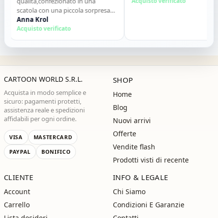
qualità,confezionato in una
Acquisto verificato
scatola con una piccola sorpresa
allinterno. Tutto perfetto. Lo
Anna Krol
consiglio vivamente. Grazie ,alla
Acquisto verificato
prossima!"
CARTOON WORLD S.R.L.
SHOP
Acquista in modo semplice e
Home
sicuro: pagamenti protetti,
Blog
assistenza reale e spedizioni
affidabili per ogni ordine.
Nuovi arrivi
Offerte
VISA
MASTERCARD
Vendite flash
PAYPAL
BONIFICO
Prodotti visti di recente
CLIENTE
INFO & LEGALE
Account
Chi Siamo
Carrello
Condizioni E Garanzie
Lista desideri
Contatti