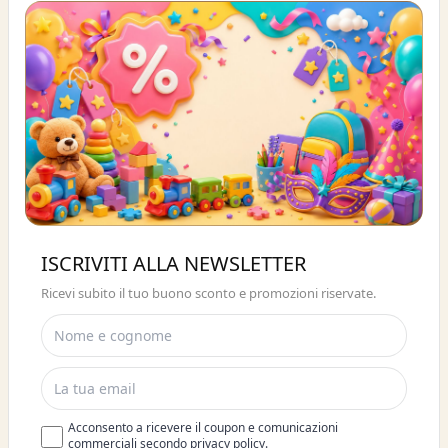
Buono sconto 10%
ISCRIVITI ALLA NEWSLETTER
ISCRIVITI E OTTIENI SUBITO UNO
Ricevi subito il tuo buono sconto e promozioni riservate.
SCONTO DEL 10%
Acconsento a ricevere il coupon e comunicazioni
commerciali secondo privacy policy.