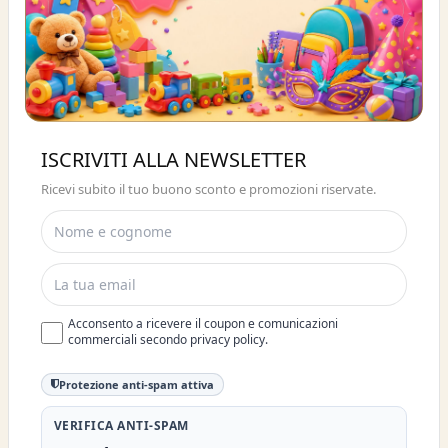
Buono sconto 10%
ISCRIVITI ALLA NEWSLETTER
ISCRIVITI E OTTIENI SUBITO UNO
Ricevi subito il tuo buono sconto e promozioni riservate.
SCONTO DEL 10%
Acconsento a ricevere il coupon e comunicazioni
commerciali secondo privacy policy.
Protezione anti-spam attiva
VERIFICA ANTI-SPAM