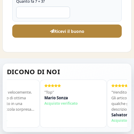
Quanto fa 7 + 3?
Ricevi il buono
DICONO DI NOI
 velocemente.
"Top"
"Venditore molto s
 di ottima
Mario Sonza
Gli articoli sono ar
o in una
Acquisto verificato
qualche giorno e
cola sorpresa
descrizione. Molto
fetto. Lo
contatti. Consiglia
Salvatore Sorbo
 Grazie ,alla
Acquisto verificat