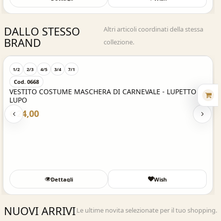
DALLO STESSO
Altri articoli coordinati della stessa
BRAND
collezione.
Acquisto Veloce
1/2
2/3
4/5
3/4
7/1
Cod. 0668
VESTITO COSTUME MASCHERA DI CARNEVALE - LUPETTO
LUPO
€ 24,00
Dettagli
Wish
NUOVI ARRIVI
Le ultime novita selezionate per il tuo shopping.
Acquisto Veloce