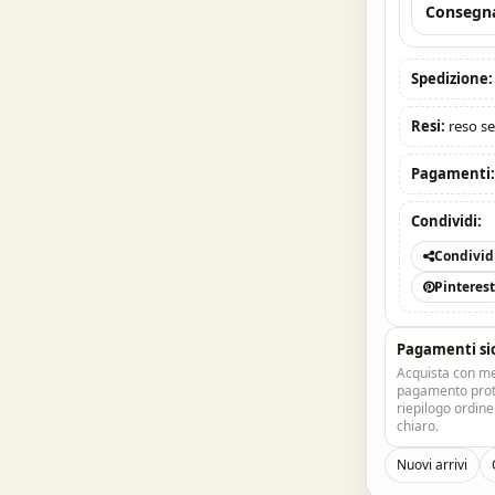
Consegna
Spedizione:
Resi:
reso se
Pagamenti
Condividi:
Condivid
Pinteres
Pagamenti si
Acquista con me
pagamento prote
riepilogo ordin
chiaro.
Nuovi arrivi