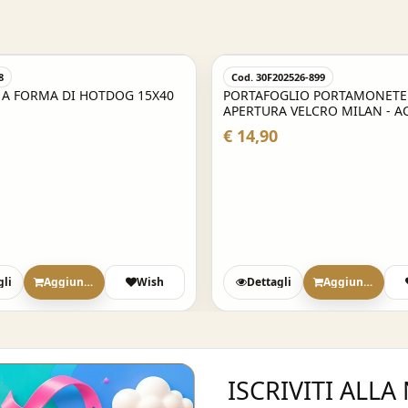
8
Cod. 30F202526-899
 A FORMA DI HOTDOG 15X40
PORTAFOGLIO PORTAMONETE
APERTURA VELCRO MILAN - A
€ 14,90
gli
Aggiungi
Wish
Dettagli
Aggiungi
ISCRIVITI ALL