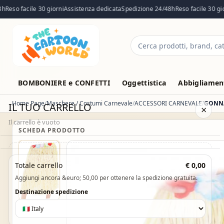
so facile 30 giorni
Assistenza dedicata
Spedizione 24/48h
Reso facile 30 giorni
Cerca
prodotti
BOMBONIERE e CONFETTI
Oggettistica
Abbigliament
Home Page
Maschere / Costumi Carnevale
ACCESSORI CARNEVALE
IL TUO CARRELLO
×
Il carrello è vuoto
SCHEDA PRODOTTO
Il carrello è vuoto. Esplora il catalogo e aggiungi i prodotti che
Totale carrello
€ 0,00
desideri.
Aggiungi ancora &euro; 50,00 per ottenere la spedizione gratuita.
Vai al catalogo
Destinazione spedizione