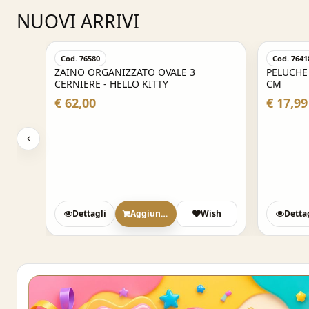
NUOVI ARRIVI
Cod. 76580
Cod. 7641
LLO
ZAINO ORGANIZZATO OVALE 3
PELUCHE
CERNIERE - HELLO KITTY
CM
€ 62,00
€ 17,99
sh
Dettagli
Aggiungi
Wish
Detta