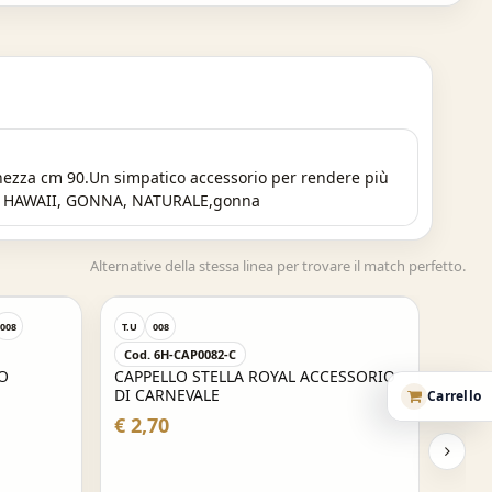
ghezza cm 90.Un simpatico accessorio per rendere più
ONI, HAWAII, GONNA, NATURALE,gonna
Alternative della stessa linea per trovare il match perfetto.
Acquisto Veloce
008
T.U
008
Cod. 6H-CAP0082-C
O
CAPPELLO STELLA ROYAL ACCESSORIO
DI CARNEVALE
Carrello
€ 2,70