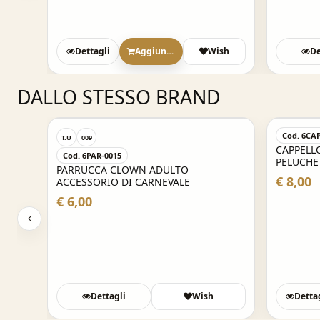
Dettagli
Aggiungi
Wish
De
DALLO STESSO BRAND
Cod. 6CA
T.U
009
CAPPELL
Cod. 6PAR-0015
PELUCHE
PARRUCCA CLOWN ADULTO
€ 8,00
ACCESSORIO DI CARNEVALE
€ 6,00
Dettagli
Wish
Detta