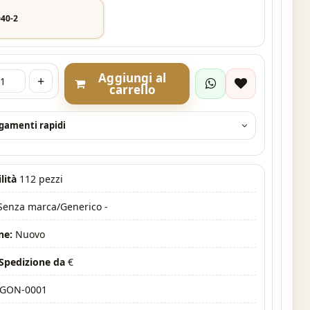
040-2
Aggiungi al
+
carrello
agamenti rapidi
lità
112 pezzi
 Senza marca/Generico -
ne:
Nuovo
 Spedizione da
€
GON-0001