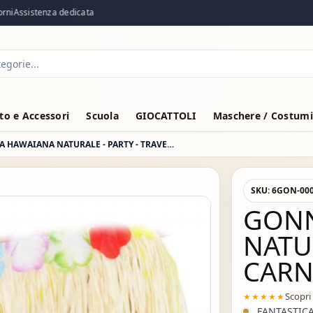
Assistenza dedicata
o e Accessori
Scuola
GIOCATTOLI
Maschere / Costumi
GONNA HAWAIANA NATURALE - PARTY - TRAVESTIMENTI - FESTE A TEMA
SKU:
6GON-00
GONN
NATU
CARN
Scopri
★★★★★
FANTASTIC