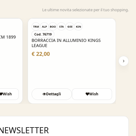
Le ultime novita selezionate per il tuo shopping.
TRM
ALP
BOO
STA
GEE
KIN
Cod. 76719
CM 1899
BORRACCIA IN ALLUMINIO KINGS
LEAGUE
€ 22,00
Wish
Dettagli
Wish
A NEWSLETTER