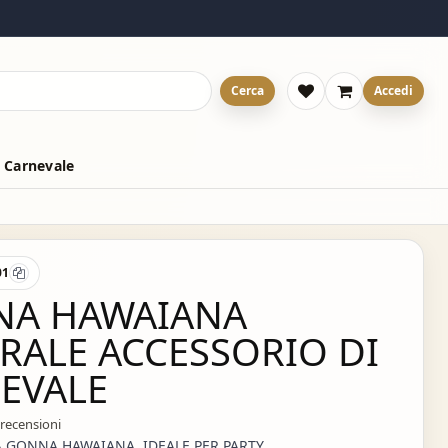
Cerca
Accedi
 Carnevale
01
A HAWAIANA
RALE ACCESSORIO DI
EVALE
 recensioni
A GONNA HAWAIANA IDEALE PER PARTY