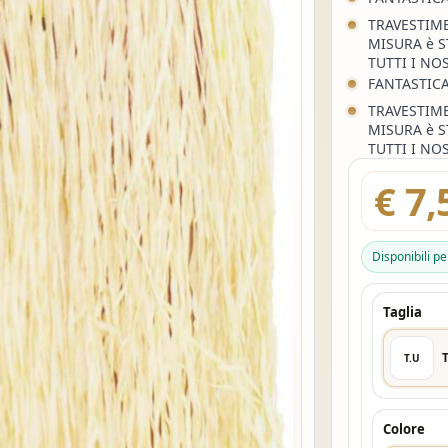
TRAVESTIM
MISURA è 
TUTTI I NO
FANTASTIC
TRAVESTIME
MISURA è 
TUTTI I NOS
€ 7,
Disponibili p
Taglia
T.U
Colore