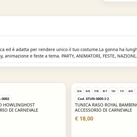
ica ed è adatta per rendere unico il tuo costume.La gonna ha lun
splay, animazione e feste a tema. PARTY, ANIMATORI, FESTE, NAZI
3/4
5/6
7/8
9/1
13/
11/
4/5
L-0002
Cod. 6TUN-0005-I-2
O HOWLINGHOST
TUNICA RASO ROYAL BAMBIN
RIO DI CARNEVALE
ACCESSORIO DI CARNEVALE
€ 18,00