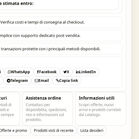
 stimata entro:
Verifica costi e tempi di consegna al checkout.
mplice con supporto dedicato post vendita.
:
transazioni protette con i principali metodi disponibili.
i
WhatsApp
Facebook
X
LinkedIn
t
Telegram
Email
Copia link
curi
Assistenza ordine
Informazioni utili
todi di
Contattaci per
Scopri offerte, nuovi
tti e
disponibilita, spedizioni,
arrivi e prodotti correlati
e sempre
resi e informazioni sul
dal catalogo.
prodotto.
Offerte e promo
Prodotti visti di recente
Lista desideri