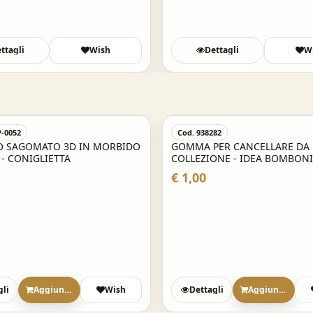
ttagli
Wish
Dettagli
W
P-0052
Cod. 938282
O SAGOMATO 3D IN MORBIDO
GOMMA PER CANCELLARE DA
 - CONIGLIETTA
COLLEZIONE - IDEA BOMBONI
DOPO FESTA SCARPE SNEAKE
€ 1,00
gli
Aggiungi
Wish
Dettagli
Aggiungi