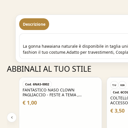
Descrizione
La gonna hawaiana naturale è disponibile in taglia un
fashion il tuo costume.Adatto per travestimenti, Co
ABBINALI AL TUO STILE
Cod. 6NAS-0002
T.U
026
FANTASTICO NASO CLOWN
Cod. 6CO
PAGLIACCIO - FESTE A TEMA ,
COLTELL
CARNEVALE , PARTY E NON SOLO
€ 1,00
IO DI
ACCESSO
€ 3,50