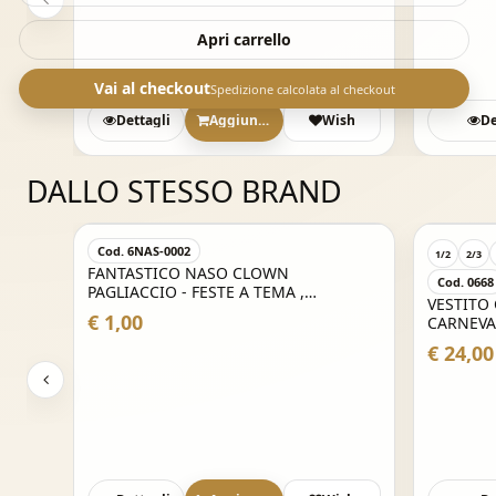
Apri carrello
Vai al checkout
Spedizione calcolata al checkout
Dettagli
Aggiungi
Wish
De
DALLO STESSO BRAND
Cod. 6NAS-0002
1/2
2/3
FANTASTICO NASO CLOWN
Cod. 0668
 -
PAGLIACCIO - FESTE A TEMA ,
VESTITO
CARNEVALE , PARTY E NON SOLO
€ 1,00
CARNEVA
€ 24,00