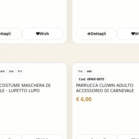
ttagli
Wish
Dettagli
W
4/5
3/4
7/1
T.U
009
Cod. 6PAR-0015
 COSTUME MASCHERA DI
PARRUCCA CLOWN ADULTO
LE - LUPETTO LUPO
ACCESSORIO DI CARNEVALE
€ 6,00