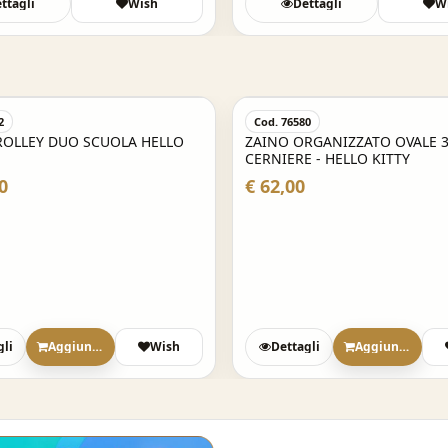
ttagli
Wish
Dettagli
W
2
Cod. 76580
ROLLEY DUO SCUOLA HELLO
ZAINO ORGANIZZATO OVALE 
CERNIERE - HELLO KITTY
0
€ 62,00
gli
Aggiungi
Wish
Dettagli
Aggiungi