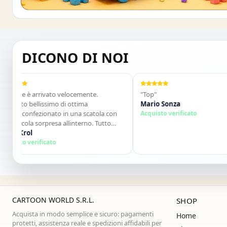
Buono sconto 10%
ISCRIVITI E OTTIENI SUBITO UNO SCONT
DICONO DI NOI
ne è arrivato velocemente.
"Top"
to bellissimo di ottima
Mario Sonza
à,confezionato in una scatola con
Acquisto verificato
cola sorpresa allinterno. Tutto
o. Lo consiglio vivamente. Grazie
Krol
rossima!"
o verificato
CARTOON WORLD S.R.L.
SHOP
Acquista in modo semplice e sicuro: pagamenti
Home
protetti, assistenza reale e spedizioni affidabili per