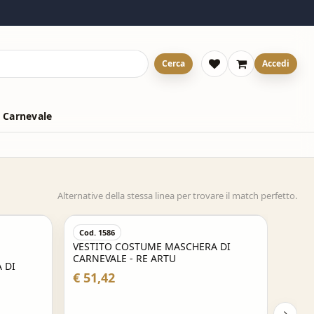
Cerca
Accedi
 Carnevale
Alternative della stessa linea per trovare il match perfetto.
Cod. 1586
VESTITO COSTUME MASCHERA DI
CARNEVALE - RE ARTU
 DI
€ 51,42