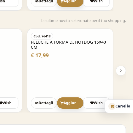
ish
Dettagli
Aggiungi
Wish
Le ultime novita selezionate per il tuo shopping.
Cod. 76418
3
PELUCHE A FORMA DI HOTDOG 15X40
CM
€ 17,99
Wish
Dettagli
Aggiungi
Wish
Carrello