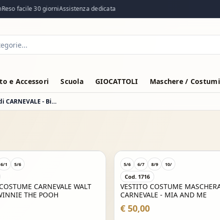
eso facile 30 giorni
Assistenza dedicata
o e Accessori
Scuola
GIOCATTOLI
Maschere / Costumi
VESTITO COSTUME Maschera di CARNEVALE - Bimbo PINGUINO
6/1
5/6
5/6
6/7
8/9
10/
Cod. 1716
 COSTUME CARNEVALE WALT
VESTITO COSTUME MASCHERA
WINNIE THE POOH
CARNEVALE - MIA AND ME
€ 50,00