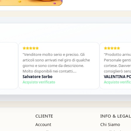
O DEL 10%
"Venditore molto serio e preciso. Gli
"Prodotto arrivato in t
articoli sono arrivati nel giro di qualche
Personale gentile e di
giorno e sono come da descrizione.
cortese. Davvero un o
Molto disponibili nei contatti.
consiglierò senz&#39;
Consigliato."
Salvatore Sorbo
ancora!"
VALENTINA POLITA
Acquisto verificato
Acquisto verificato
CLIENTE
INFO & LEGAL
Account
Chi Siamo