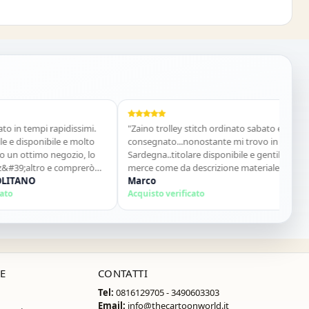
empi rapidissimi.
"Zaino trolley stitch ordinato sabato e già
"Cos
sponibile e molto
consegnato...nonostante mi trovo in
acqu
ttimo negozio, lo
Sardegna..titolare disponibile e gentile
Van
altro e comprerò
merce come da descrizione materiale
Acqu
NO
ottimo...sito super consigliato"
Marco
Acquisto verificato
E
CONTATTI
Tel:
0816129705 - 3490603303
Email:
info@thecartoonworld.it