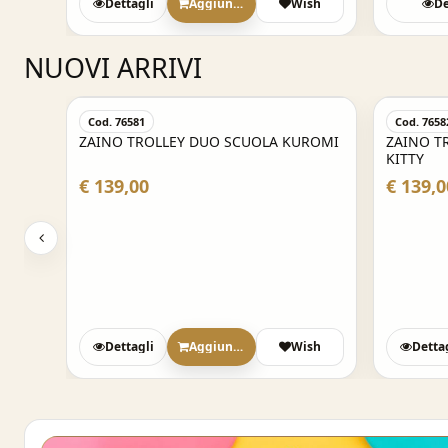
sh
Dettagli
Aggiungi
Wish
De
NUOVI ARRIVI
Cod. 76581
Cod. 7658
ZAINO TROLLEY DUO SCUOLA KUROMI
ZAINO T
KITTY
€ 139,00
€ 139,0
sh
Dettagli
Aggiungi
Wish
Detta