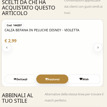
Combinazioni apprezzate
SCELTI DA CHI HA
ACQUISTATO QUESTO
dai clienti con gusti simili ai
ARTICOLO
tuoi.
Acquisto Veloce
Cod. 144207
CALZA BEFANA IN PELUCHE DISNEY - VIOLETTA
€ 2,99
Dettagli
Aggiungi
Wish
ABBINALI AL
Alternative della stessa linea per trovare il
TUO STILE
match perfetto.
Acquisto Veloce