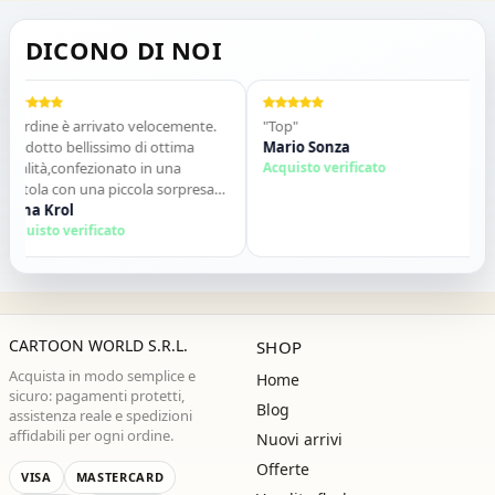
DICONO DI NOI
dine è arrivato velocemente.
"Top"
"V
otto bellissimo di ottima
Mario Sonza
Gl
ità,confezionato in una
Acquisto verificato
qu
ola con una piccola sorpresa
de
nterno. Tutto perfetto. Lo
a Krol
co
Sa
iglio vivamente. Grazie ,alla
isto verificato
Ac
sima!"
CARTOON WORLD S.R.L.
SHOP
Acquista in modo semplice e
Home
sicuro: pagamenti protetti,
Blog
assistenza reale e spedizioni
affidabili per ogni ordine.
Nuovi arrivi
Offerte
VISA
MASTERCARD