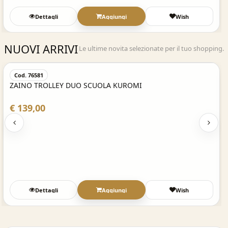
ungi
Wish
Dettagli
NUOVI ARRIVI
Le ultime novita selezionate per il tuo shopping.
Veloce
Acquisto Ve
Cod. 76582
KUROMI
ZAINO TROLLEY DUO SCUOLA HE
€ 139,00
ungi
Wish
Dettagli
Aggiun