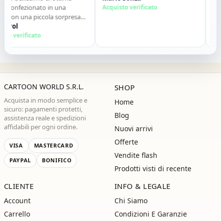
,confezionato in una
Acquisto verificato
qual
 con una piccola sorpresa
descr
rno. Tutto perfetto. Lo
Krol
conta
Salv
io vivamente. Grazie ,alla
o verificato
Acqui
ma!"
CARTOON WORLD S.R.L.
SHOP
Acquista in modo semplice e
Home
sicuro: pagamenti protetti,
Blog
assistenza reale e spedizioni
affidabili per ogni ordine.
Nuovi arrivi
Offerte
VISA
MASTERCARD
Vendite flash
PAYPAL
BONIFICO
Prodotti visti di recente
CLIENTE
INFO & LEGALE
Account
Chi Siamo
Carrello
Condizioni E Garanzie