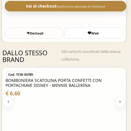
Vai al checkout
Spedizione calcolata al checkout
Dettagli
Wish
DALLO STESSO
Altri articoli coordinati della stessa
BRAND
collezione.
Veloce
Acquisto Ve
Cod. 28396
TA CONFETTI CON
BOMBONIERA IN PORCELLANA - 
E BALLERINA
€ 4,30