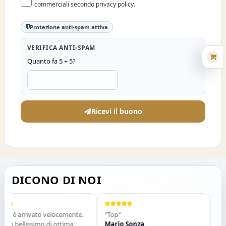
commerciali secondo privacy policy.
Protezione anti-spam attiva
VERIFICA ANTI-SPAM
Quanto fa 5 + 5?
Ricevi il buono
DICONO DI NOI
e è arrivato velocemente.
"Top"
"Vend
o bellissimo di ottima
Mario Sonza
Gli a