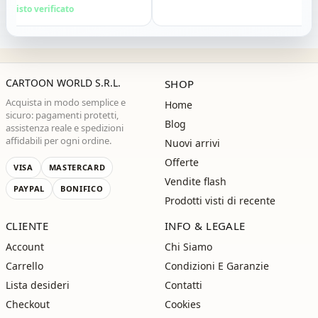
glio vivamente. Grazie ,alla
sto verificato
Acq
ima!"
CARTOON WORLD S.R.L.
SHOP
Acquista in modo semplice e
Home
sicuro: pagamenti protetti,
Blog
assistenza reale e spedizioni
affidabili per ogni ordine.
Nuovi arrivi
Offerte
VISA
MASTERCARD
Vendite flash
PAYPAL
BONIFICO
Prodotti visti di recente
CLIENTE
INFO & LEGALE
Account
Chi Siamo
Carrello
Condizioni E Garanzie
Lista desideri
Contatti
Checkout
Cookies