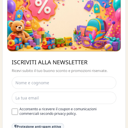
Buono sconto 10%
ISCRIVITI ALLA NEWSLETTER
ISCRIVITI E OTTIENI SUBITO UNO
Ricevi subito il tuo buono sconto e promozioni riservate.
SCONTO DEL 10%
Acconsento a ricevere il coupon e comunicazioni
commerciali secondo privacy policy.
Protezione anti-spam attiva