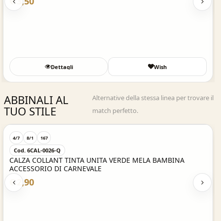
€ 3,50
Dettagli
Wish
ABBINALI AL
Alternative della stessa linea per trovare il
TUO STILE
match perfetto.
Acquisto Veloce
4/7
8/1
167
Cod. 6CAL-0026-Q
CALZA COLLANT TINTA UNITA VERDE MELA BAMBINA
ACCESSORIO DI CARNEVALE
€ 2,90