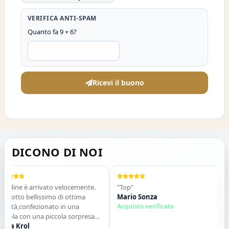
VERIFICA ANTI-SPAM
Quanto fa 9 + 6?
Ricevi il buono
DICONO DI NOI
ine è arrivato velocemente.
"Top"
"Ve
tto bellissimo di ottima
Mario Sonza
Gli 
tà,confezionato in una
Acquisto verificato
qua
la con una piccola sorpresa
des
terno. Tutto perfetto. Lo
 Krol
con
Sal