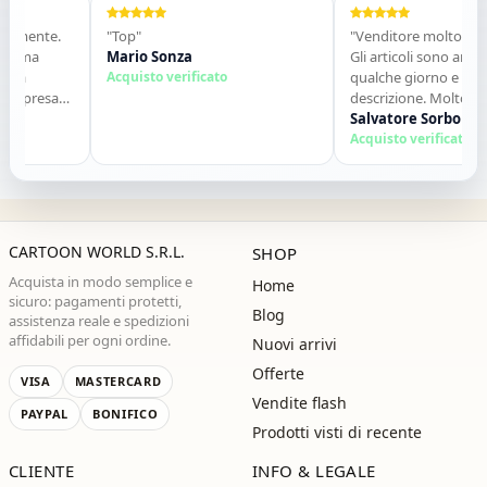
mente.
"Top"
"Venditore molto serio e 
ma
Mario Sonza
Gli articoli sono arrivati ne
Acquisto verificato
qualche giorno e sono c
presa
descrizione. Molto disponi
o
contatti. Consigliato."
Salvatore Sorbo
,alla
Acquisto verificato
CARTOON WORLD S.R.L.
SHOP
Acquista in modo semplice e
Home
sicuro: pagamenti protetti,
Blog
assistenza reale e spedizioni
affidabili per ogni ordine.
Nuovi arrivi
Offerte
VISA
MASTERCARD
Vendite flash
PAYPAL
BONIFICO
Prodotti visti di recente
CLIENTE
INFO & LEGALE