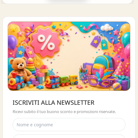
Buono sconto 10%
ISCRIVITI ALLA NEWSLETTER
ISCRIVITI E OTTIENI SUBITO UNO
Ricevi subito il tuo buono sconto e promozioni riservate.
SCONTO DEL 10%