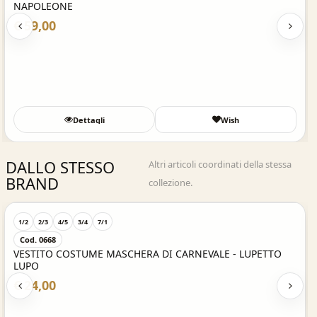
NAPOLEONE
€ 59,00
Dettagli
Wish
DALLO STESSO
Altri articoli coordinati della stessa
BRAND
collezione.
Acquisto Veloce
1/2
2/3
4/5
3/4
7/1
Cod. 0668
VESTITO COSTUME MASCHERA DI CARNEVALE - LUPETTO
LUPO
€ 24,00