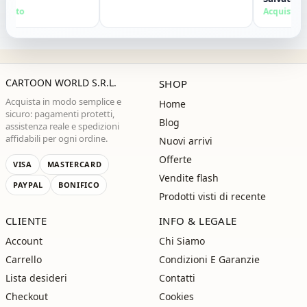
nte. Grazie ,alla
ato
Acquisto veri
CARTOON WORLD S.R.L.
SHOP
Acquista in modo semplice e
Home
sicuro: pagamenti protetti,
Blog
assistenza reale e spedizioni
affidabili per ogni ordine.
Nuovi arrivi
Offerte
VISA
MASTERCARD
Vendite flash
PAYPAL
BONIFICO
Prodotti visti di recente
CLIENTE
INFO & LEGALE
Account
Chi Siamo
Carrello
Condizioni E Garanzie
Lista desideri
Contatti
Checkout
Cookies