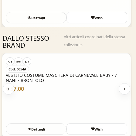
Dettagli
Wish
DALLO STESSO
Altri articoli coordinati della stessa
BRAND
collezione.
Acquisto Veloce
4/5
5/6
3/4
Cod. 0654A
VESTITO COSTUME MASCHERA DI CARNEVALE BABY - 7
NANI - BRONTOLO
€ 37,00
Dettagli
Wish