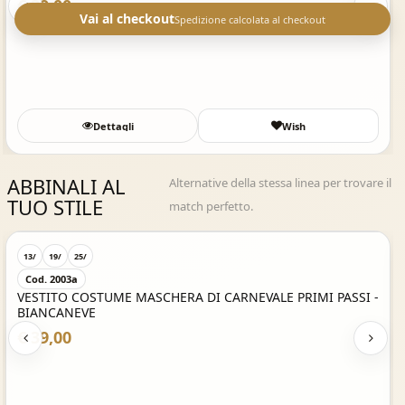
€ 39,00
Vai al checkout
Spedizione calcolata al checkout
Dettagli
Wish
ABBINALI AL
Alternative della stessa linea per trovare il
TUO STILE
match perfetto.
Acquisto Veloce
13/
19/
25/
Cod. 2003a
VESTITO COSTUME MASCHERA DI CARNEVALE PRIMI PASSI -
BIANCANEVE
€ 39,00