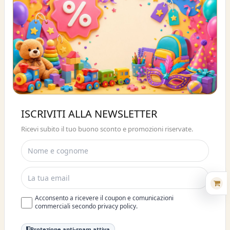
Buono sconto 10%
ISCRIVITI ALLA NEWSLETTER
ISCRIVITI E OTTIENI SUBITO UNO
Ricevi subito il tuo buono sconto e promozioni riservate.
SCONTO DEL 10%
Acconsento a ricevere il coupon e comunicazioni
commerciali secondo privacy policy.
Protezione anti-spam attiva