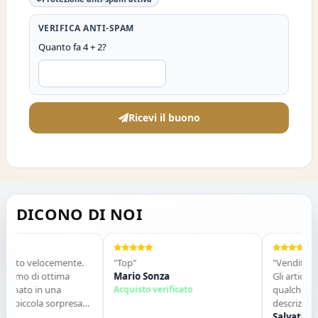
VERIFICA ANTI-SPAM
Quanto fa 4 + 2?
Ricevi il buono
DICONO DI NOI
vato velocemente.
"Top"
"Venditore mo
simo di ottima
Mario Sonza
Gli articoli so
onato in una
Acquisto verificato
qualche gior
 piccola sorpresa
descrizione. M
o perfetto. Lo
contatti. Cons
Salvatore So