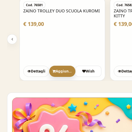
Cod. 76581
Cod. 7658
ZAINO TROLLEY DUO SCUOLA KUROMI
ZAINO T
KITTY
€ 139,00
€ 139,0
sh
Dettagli
Aggiungi
Wish
Detta