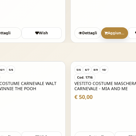
ttagli
Wish
Dettagli
Aggiungi
6/1
5/6
5/6
6/7
8/9
10/
Cod. 1716
 COSTUME CARNEVALE WALT
VESTITO COSTUME MASCHERA
WINNIE THE POOH
CARNEVALE - MIA AND ME
€ 50,00