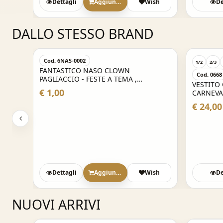
Dettagli
Aggiungi
Wish
De
DALLO STESSO BRAND
Cod. 6NAS-0002
1/2
2/3
FANTASTICO NASO CLOWN
Cod. 0668
 -
PAGLIACCIO - FESTE A TEMA ,
VESTITO
CARNEVALE , PARTY E NON SOLO
€ 1,00
CARNEVA
€ 24,00
sh
Dettagli
Aggiungi
Wish
De
NUOVI ARRIVI