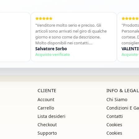
"Venditore molto serio e preciso. Gli
"Prodotto arrivat
articoli sono arrivati nel giro di qualche
Personale gentile
giorno e sono come da descrizione.
cortese. Davvero
Molto disponibili nei contatti.
consiglierò senz
Consigliato."
Salvatore Sorbo
ancora!"
VALENTINA PO
Acquisto verificato
Acquisto verifica
CLIENTE
INFO & LEGAL
Account
Chi Siamo
Carrello
Condizioni E Ga
Lista desideri
Contatti
Checkout
Cookies
Supporto
Cookies