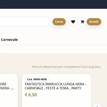
Cerca
Accedi
 Carnevale
Articoli selezionati per completare il tuo acquisto.
Cod. 6PAR-0038
LORE
FANTASTICA PARRUCCA LUNGA NERA -
 NERA -
CARNEVALE , FESTE A TEMA , PARTY
PARTY
€ 6,50