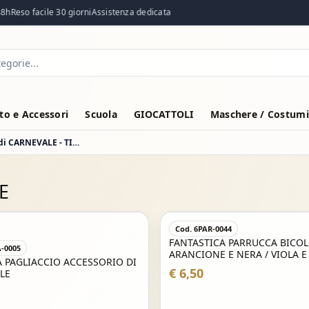
h
Reso facile 30 giorni
Assistenza dedicata
o e Accessori
Scuola
GIOCATTOLI
Maschere / Costumi
VESTITO COSTUME Maschera di CARNEVALE - TIGROTTO
E
Cod. 6PAR-0044
FANTASTICA PARRUCCA BICO
A-0005
ARANCIONE E NERA / VIOLA E
A PAGLIACCIO ACCESSORIO DI
CARNEVALE , FESTE A TEMA , 
€ 6,50
LE