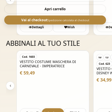
Apri carrello
Vai al checkout
Spedizione calcolata al checkout
sh
Dettagli
Wish
De
ABBINALI AL TUO STILE
Cod. 1603
18/
12/
VESTITO COSTUME MASCHERA DI
Cod. 623
CARNEVALE - IMPERATRICE
VESTITO
€ 59,49
DISNEY 
€ 34,99