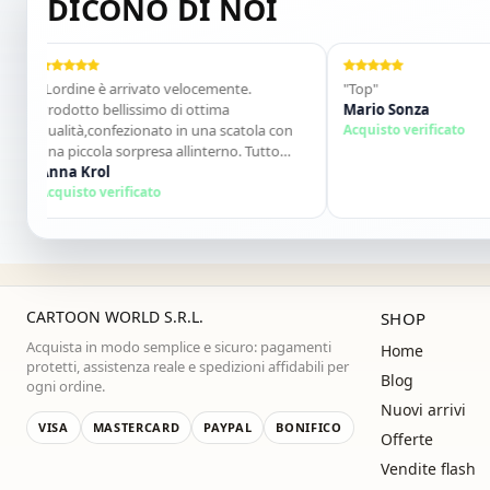
DICONO DI NOI
Lordine è arrivato velocemente.
"Top"
rodotto bellissimo di ottima
Mario Sonza
ualità,confezionato in una scatola con
Acquisto verificato
na piccola sorpresa allinterno. Tutto
erfetto. Lo consiglio vivamente. Grazie
nna Krol
alla prossima!"
cquisto verificato
CARTOON WORLD S.R.L.
SHOP
Acquista in modo semplice e sicuro: pagamenti
Home
protetti, assistenza reale e spedizioni affidabili per
Blog
ogni ordine.
Nuovi arrivi
VISA
MASTERCARD
PAYPAL
BONIFICO
Offerte
Vendite flash