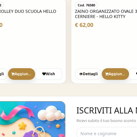
2
Cod. 76580
ROLLEY DUO SCUOLA HELLO
ZAINO ORGANIZZATO OVALE 
CERNIERE - HELLO KITTY
0
€ 62,00
gli
Aggiungi
Wish
Dettagli
Aggiungi
ISCRIVITI ALL
Ricevi subito il tuo buono sconto