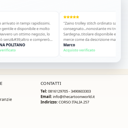
o in tempi rapidissimi.
"Zaino trolley stitch ordinato sabato e già
 e disponibile e molto
consegnato...nonostante mi trovo in
 un ottimo negozio, lo
Sardegna..titolare disponibile e gentile
&#39;altro e comprerò
merce come da descrizione materiale
LITANO
ottimo...sito super consigliato"
Marco
to
Acquisto verificato
E
CONTATTI
Tel:
0816129705 - 3490603303
Email:
info@thecartoonworld.it
ranzie
Indirizzo:
CORSO ITALIA 257