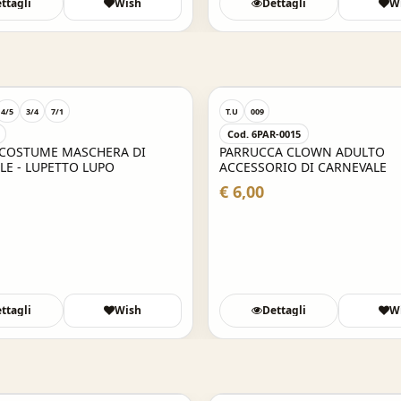
ttagli
Wish
Dettagli
W
4/5
3/4
7/1
T.U
009
Cod. 6PAR-0015
 COSTUME MASCHERA DI
PARRUCCA CLOWN ADULTO
LE - LUPETTO LUPO
ACCESSORIO DI CARNEVALE
€ 6,00
ttagli
Wish
Dettagli
W