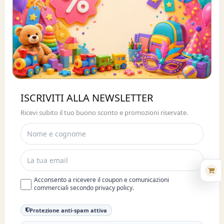
Buono sconto 10%
ISCRIVITI ALLA NEWSLETTER
ISCRIVITI E OTTIENI SUBITO UNO
Ricevi subito il tuo buono sconto e promozioni riservate.
SCONTO DEL 10%
Acconsento a ricevere il coupon e comunicazioni
commerciali secondo privacy policy.
Protezione anti-spam attiva