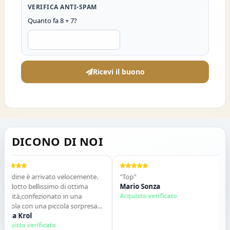
VERIFICA ANTI-SPAM
Quanto fa 8 + 7?
Ricevi il buono
DICONO DI NOI
rdine è arrivato velocemente.
"Top"
"
dotto bellissimo di ottima
Mario Sonza
G
lità,confezionato in una
Acquisto verificato
q
tola con una piccola sorpresa
d
interno. Tutto perfetto. Lo
na Krol
c
S
siglio vivamente. Grazie ,alla
uisto verificato
A