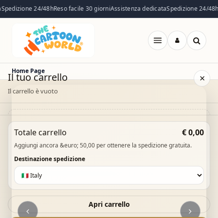
mondo di
accessori e
Spedizione 24/48h
Reso facile 30 giorni
Assistenza dedicata
Spedizione 24/48h
R
divertimento
fantasia per
per ogni età.
ogni giornata.
Apri
Dettagli
Dettagli
menu
Home Page
Il tuo carrello
×
Il carrello è vuoto
Il carrello è vuoto. Esplora il catalogo e aggiungi i
Totale carrello
€ 0,00
prodotti che desideri.
Aggiungi ancora &euro; 50,00 per ottenere la spedizione gratuita.
Vai al catalogo
Destinazione spedizione
Apri carrello