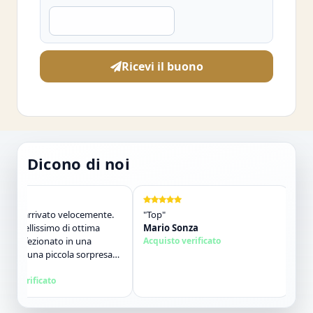
Ricevi il buono
Dicono di noi
è arrivato velocemente.
"Top"
"Vendit
bellissimo di ottima
Mario Sonza
Gli arti
onfezionato in una
Acquisto verificato
qualch
on una piccola sorpresa
descriz
. Tutto perfetto. Lo
ol
contatt
Salvat
 vivamente. Grazie ,alla
verificato
Acquist
!"