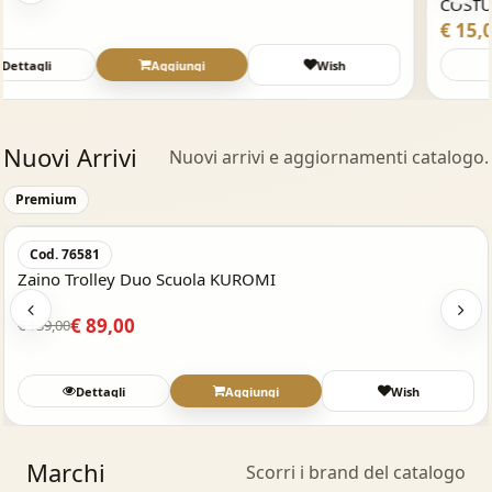
COSTUME per RECITE SAGGI SCUOLA
€ 15,00
Dettagli
Wish
Nuovi Arrivi
Nuovi arrivi e aggiornamenti catalogo.
Acquisto Veloce
Premium
Cod. 76582
Zaino Trolley Duo Scuola HELLO KITTY
€ 139,00
Dettagli
Aggiungi
Wish
Marchi
Scorri i brand del catalogo