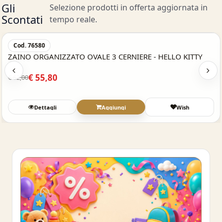
Gli
Selezione prodotti in offerta aggiornata in
Scontati
tempo reale.
Acquisto Veloce
%
-50
Cod. 251134
Zaino Zainetto Asilo Scuola - DISNEY STITCH
€ 14,99
€ 29,99
Dettagli
Aggiungi
Wish