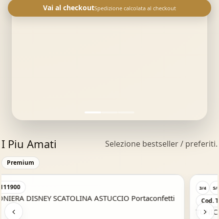
Vai al checkout
Spedizione calcolata al checkout
I Piu Amati
Selezione bestseller / preferiti.
Acquisto Veloce
Premium
3/4
5/6
7/8
4-5
S
M
Cod. TCW-06608
TUNICA Vari colori BAMBINO, BAMBINA E ADULTO