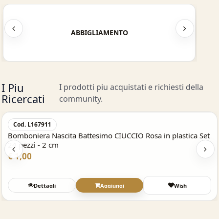
ABC
I Piu
I prodotti piu acquistati e richiesti della
Ricercati
community.
Acquisto Veloce
TOP
MIN
Cod. P123800.900
BOMBONIERA DISNEY Scatolina ASTUCCIO porta confetti
TOPOLINO - MINNIE
€ 1,00
Dettagli
Wish